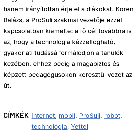
hanem irányítottan érje el a diákokat. Koren
Balázs, a ProSuli szakmai vezetője ezzel
kapcsolatban kiemelte: a fő cél továbbra is
az, hogy a technológia kézzelfogható,
gyakorlati tudássá formálódjon a tanulók
kezében, ehhez pedig a magabiztos és
képzett pedagógusokon keresztül vezet az
út.
CÍMKÉK
internet
,
mobil
,
ProSuli
,
robot
,
technológia
,
Yettel