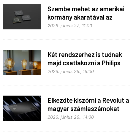
Szembe mehet az amerikai
kormány akaratával az
Apple
2026. június 27., 11:00
Két rendszerhez is tudnak
majd csatlakozni a Philips
Hue égők
2026. június 26., 16:00
Elkezdte kiszórni a Revolut a
magyar számlaszámokat
2026. június 26., 14:00