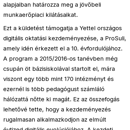
alapjaiban határozza meg a jövőbeli
munkaerőpiaci kilátásaikat.
Ezt a küldetést támogatja a Yettel országos
digitális oktatási kezdeményezése, a ProSuli,
amely idén érkezett el a 10. évfordulójához.
A program a 2015/2016-os tanévben még
csupán öt bázisiskolával startolt el, mára
viszont egy több mint 170 intézményt és
ezernél is több pedagógust számláló
hálózattá nőtte ki magát. Ez az összefogás
lehetővé tette, hogy a kezdeményezés
rugalmasan alkalmazkodjon az elmúlt
évtized digitális evolúciójához. A kezdeti