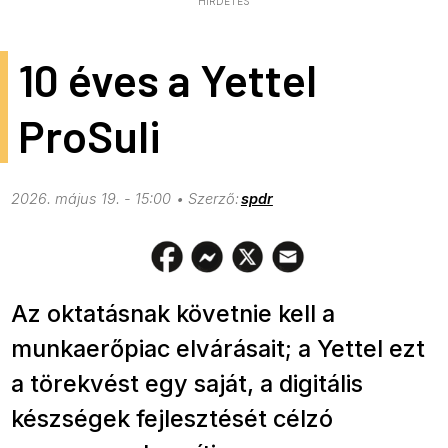
HIRDETÉS
10 éves a Yettel
ProSuli
2026. május 19. - 15:00
spdr
Az oktatásnak követnie kell a
munkaerőpiac elvárásait; a Yettel ezt
a törekvést egy saját, a digitális
készségek fejlesztését célzó