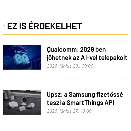
EZ IS ÉRDEKELHET
Qualcomm: 2029 ben
jöhetnek az AI-vel telepakolt
6G-s telefonok
2026. június 28., 09:00
Upsz: a Samsung fizetőssé
teszi a SmartThings API
hozzáférést
2026. június 27., 13:00