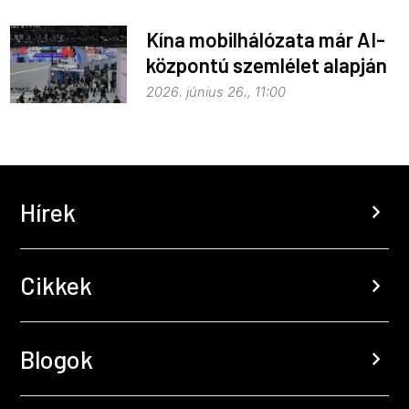
Kína mobilhálózata már AI-
központú szemlélet alapján
fejlődik
2026. június 26., 11:00
Hírek
chevron_right
Cikkek
chevron_right
Blogok
chevron_right