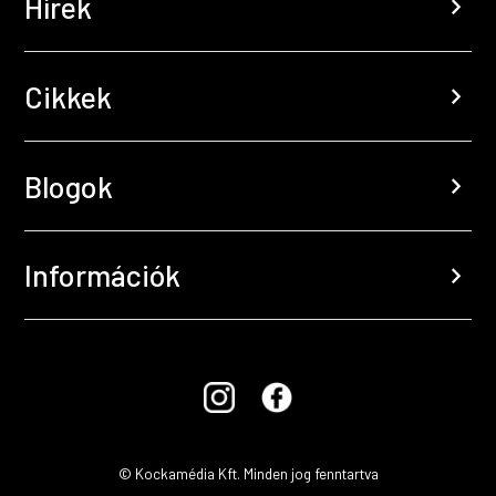
Hírek
chevron_right
Cikkek
chevron_right
Blogok
chevron_right
Információk
chevron_right
© Kockamédia Kft. Minden jog fenntartva