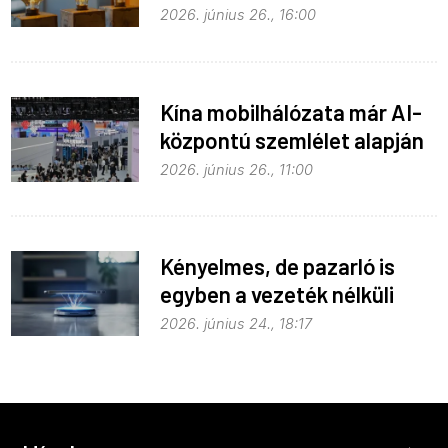
Hue égők
2026. június 26., 16:00
Kína mobilhálózata már AI-
központú szemlélet alapján
fejlődik
2026. június 26., 11:00
Kényelmes, de pazarló is
egyben a vezeték nélküli
töltés
2026. június 24., 18:17