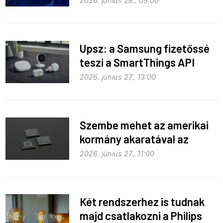
2026. június 28., 09:00
Upsz: a Samsung fizetőssé
teszi a SmartThings API
hozzáférést
2026. június 27., 13:00
Szembe mehet az amerikai
kormány akaratával az
Apple
2026. június 27., 11:00
Két rendszerhez is tudnak
majd csatlakozni a Philips