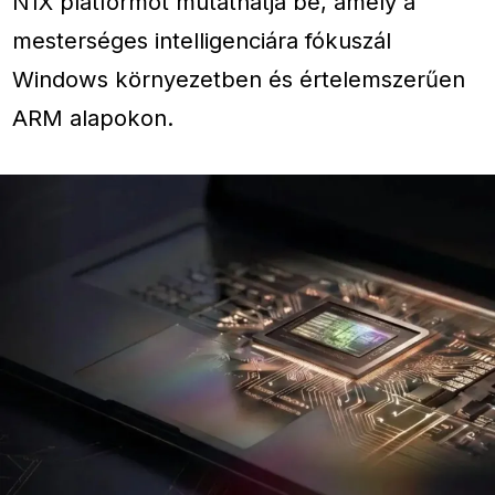
N1X platformot mutathatja be, amely a
mesterséges intelligenciára fókuszál
Windows környezetben és értelemszerűen
ARM alapokon.