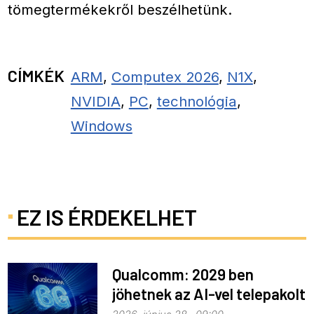
tömegtermékekről beszélhetünk.
CÍMKÉK
ARM
,
Computex 2026
,
N1X
,
NVIDIA
,
PC
,
technológia
,
Windows
EZ IS ÉRDEKELHET
Qualcomm: 2029 ben
jöhetnek az AI-vel telepakolt
6G-s telefonok