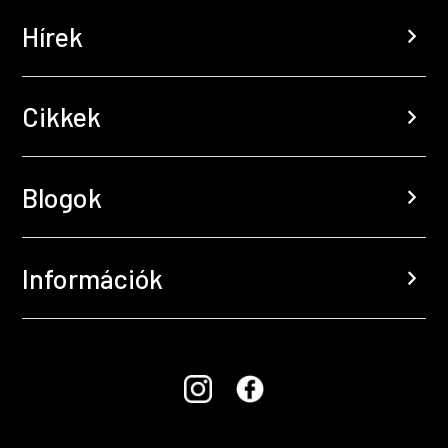
Hírek
chevron_right
Cikkek
chevron_right
Blogok
chevron_right
Információk
chevron_right