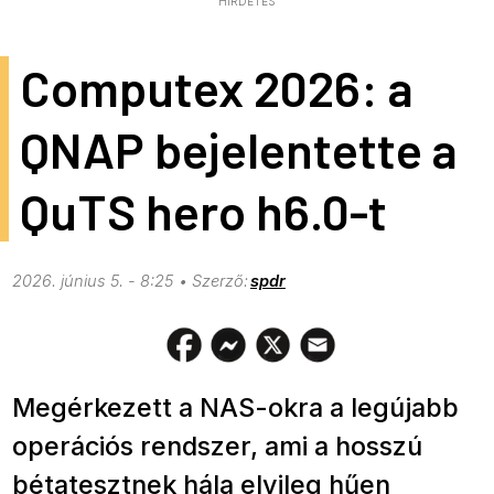
HIRDETÉS
Computex 2026: a
QNAP bejelentette a
QuTS hero h6.0-t
2026. június 5. - 8:25
spdr
Megérkezett a NAS-okra a legújabb
operációs rendszer, ami a hosszú
bétatesztnek hála elvileg hűen