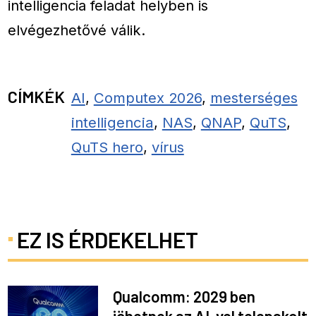
intelligencia feladat helyben is
elvégezhetővé válik.
CÍMKÉK
AI
,
Computex 2026
,
mesterséges
intelligencia
,
NAS
,
QNAP
,
QuTS
,
QuTS hero
,
vírus
EZ IS ÉRDEKELHET
Qualcomm: 2029 ben
jöhetnek az AI-vel telepakolt