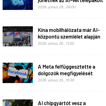
6G-s telefonok
2026. június 28., 09:00
Kína mobilhálózata már AI-
központú szemlélet alapján
fejlődik
2026. június 26., 11:00
A Meta felfüggesztette a
dolgozók megfigyelését
2026. június 25., 15:30
AI chipgyártót vesz a