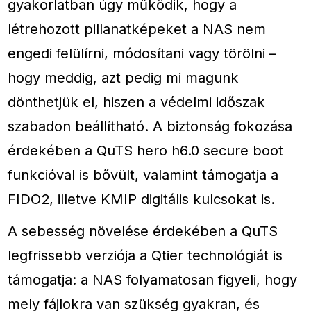
gyakorlatban úgy működik, hogy a
létrehozott pillanatképeket a NAS nem
engedi felülírni, módosítani vagy törölni –
hogy meddig, azt pedig mi magunk
dönthetjük el, hiszen a védelmi időszak
szabadon beállítható. A biztonság fokozása
érdekében a QuTS hero h6.0 secure boot
funkcióval is bővült, valamint támogatja a
FIDO2, illetve KMIP digitális kulcsokat is.
A sebesség növelése érdekében a QuTS
legfrissebb verziója a Qtier technológiát is
támogatja: a NAS folyamatosan figyeli, hogy
mely fájlokra van szükség gyakran, és