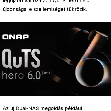
legújabb változata, a QuTS hero h6.0
újdonságai e szellemiséget tükrözik.
Az új Dual-NAS megoldás például