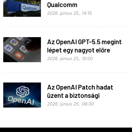
Qualcomm
2026. június 25., 14:15
Az OpenAI GPT-5.5 megint
lépet egy nagyot előre
2026. június 25., 10:00
Az OpenAI Patch hadat
üzent a biztonsági
problémáknak
2026. június 25., 08:30