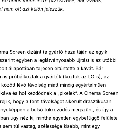
és 60 colos modellekre (42LM765S, 55LM765S,
 nem ott azt külön jelezzük.
ema Screen dizájnt (a gyártó háza táján az egyik
erint egyben a leglátványosabb újítást is az utóbbi
lt állapotában teljesen eltűntette a kávát. Bár
is próbálkoztak a gyártók (köztük az LG is), az
között lévő távolság miatt mindig egyértelműen
a káva és hol kezdődnek a „pixelek”. A Cinema Screen
lik, hogy a fenti távolságot sikerült drasztikusan
nyeképpen a belső tükröződés megszűnt, és így a
óban úgy néz ki, mintha egyetlen egybefüggő felülete
a sem túl vastag, szélessége kisebb, mint egy