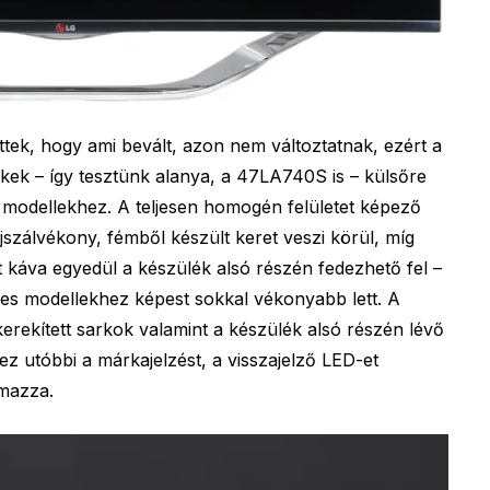
ttek, hogy ami bevált, azon nem változtatnak, ezért a
kek – így tesztünk alanya, a 47LA740S is – külsőre
 modellekhez. A teljesen homogén felületet képező
ajszálvékony, fémből készült keret veszi körül, míg
káva egyedül a készülék alsó részén fedezhető fel –
-es modellekhez képest sokkal vékonyabb lett. A
kerekített sarkok valamint a készülék alsó részén lévő
 ez utóbbi a márkajelzést, a visszajelző LED-et
lmazza.