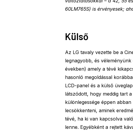
változtatásokkal – a 42, 55 
60LM765S) is érvényesek; ahol
Külső
Az LG tavaly vezette be a Cin
legnagyobb, és véleményünk sz
években) amely a tévé kikapcso
hasonló megoldással korábban 
LCD-panel és a külső üveglap 
látszódott, hogy meddig tart 
különlegessége éppen abban rej
lecsökkenteni, aminek eredmé
tévé, ha ki van kapcsolva val
lenne. Egyébként a rejtett káv