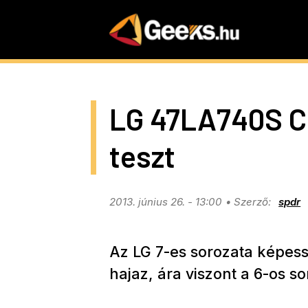
Skip
to
main
content
LG 47LA740S C
teszt
2013. június 26. - 13:00
spdr
Az LG 7-es sorozata képess
hajaz, ára viszont a 6-os so