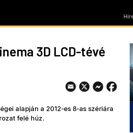
Hír
inema 3D LCD-tévé
égei alapján a 2012-es 8-as szériára
rozat felé húz.