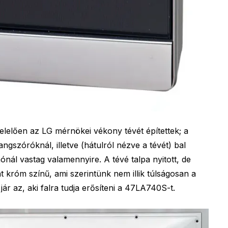
lelően az LG mérnökei vékony tévét építettek; a
ngszóróknál, illetve (hátulról nézve a tévét) bal
ál vastag valamennyire. A tévé talpa nyitott, de
t króm színű, ami szerintünk nem illik túlságosan a
ár az, aki falra tudja erősíteni a 47LA740S-t.