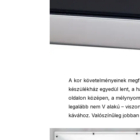
A kor követelményeinek megfe
készülékház egyedül lent, a ha
oldalon középen, a mélynyomón
legalább nem V alakú – viszon
kávához. Valószínűleg jobban j