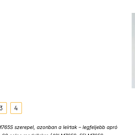
3
4
765S szerepel, azonban a leírtak – legfeljebb apró