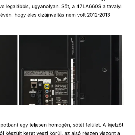
ve legalábbis, ugyanolyan. Sőt, a 47LA660S a tavalyi
lévén, hogy éles dizájnváltás nem volt 2012-2013
apotban) egy teljesen homogén, sötét felület. A kijelzőt
 készült keret veszi körül, az alsó részen viszont a