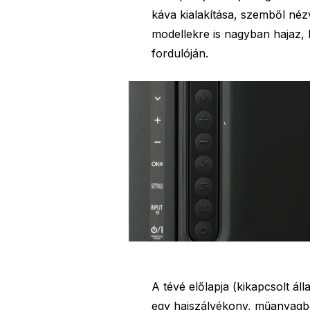
káva kialakítása, szemből néz
modellekre is nagyban hajaz, 
fordulóján.
A tévé előlapja (kikapcsolt áll
egy hajszálvékony, műanyagból