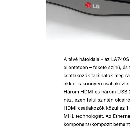
A tévé hátoldala – az LA740S 
ellentétben – fekete színű, és
csatlakozók találhatók meg ra
akkor is könnyen csatlakoztath
Három HDMI és három USB 2.0
néz, ezen felül szintén oldalr
HDMI csatlakozók közül az 1
MHL technológiát. Az Etherne
komponens/kompozit bementek