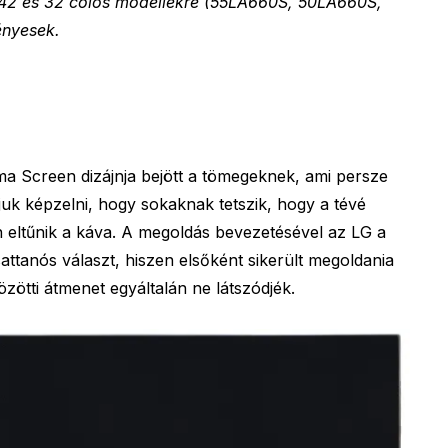
, 42 és 32 colos modellekre (55LA660S, 50LA660S,
ényesek.
ma Screen dizájnja bejött a tömegeknek, ami persze
uk képzelni, hogy sokaknak tetszik, hogy a tévé
en eltűnik a káva. A megoldás bevezetésével az LG a
csattanós választ, hiszen elsőként sikerült megoldania
özötti átmenet egyáltalán ne látszódjék.