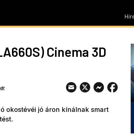
Hír
LA660S) Cinema 3D
pdr
ó okostévéi jó áron kínálnak smart
tést.