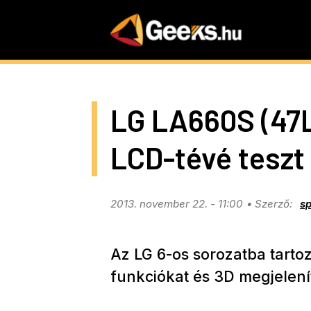
Skip
to
main
content
LG LA660S (47
LCD-tévé teszt
2013. november 22. - 11:00
s
Az LG 6-os sorozatba tartoz
funkciókat és 3D megjelení