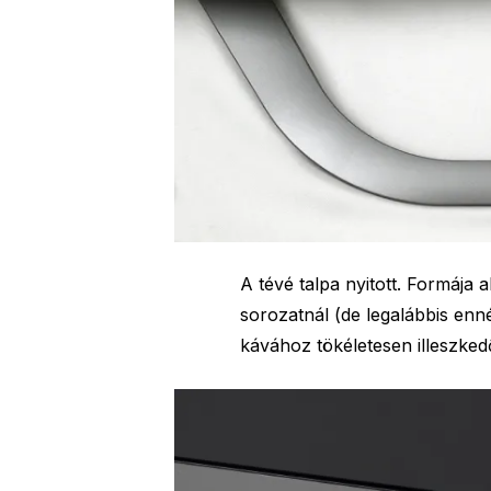
A tévé talpa nyitott. Formája 
sorozatnál (de legalábbis enn
kávához tökéletesen illeszkedő