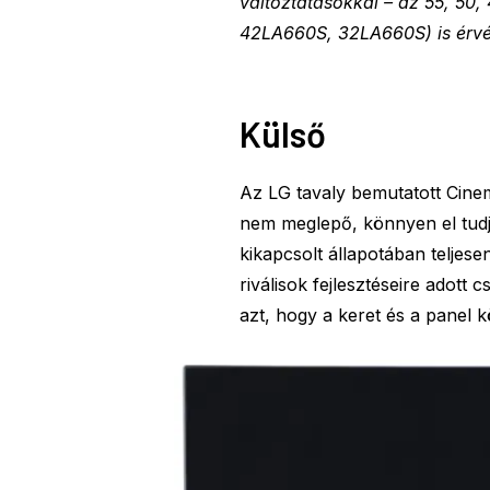
változtatásokkal – az 55, 50
42LA660S, 32LA660S) is érv
Külső
Az LG tavaly bemutatott Cine
nem meglepő, könnyen el tudj
kikapcsolt állapotában teljes
riválisok fejlesztéseire adott 
azt, hogy a keret és a panel k