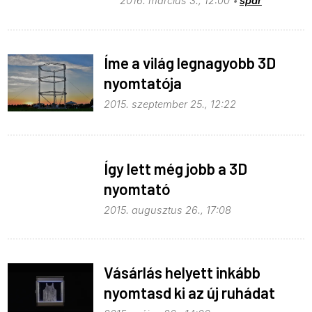
2016. március 3., 12:00
spdr
Íme a világ legnagyobb 3D
nyomtatója
2015. szeptember 25., 12:22
Így lett még jobb a 3D
nyomtató
2015. augusztus 26., 17:08
Vásárlás helyett inkább
nyomtasd ki az új ruhádat