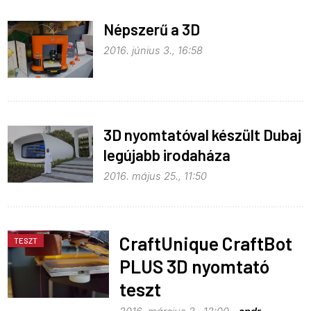
Népszerű a 3D
2016. június 3., 16:58
3D nyomtatóval készült Dubaj
legújabb irodaháza
2016. május 25., 11:50
CraftUnique CraftBot
TESZT
PLUS 3D nyomtató
teszt