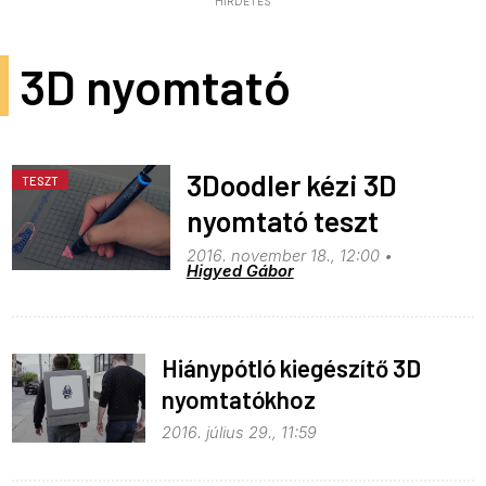
HIRDETÉS
3D nyomtató
3Doodler kézi 3D
TESZT
nyomtató teszt
2016. november 18., 12:00
Higyed Gábor
Hiánypótló kiegészítő 3D
nyomtatókhoz
2016. július 29., 11:59