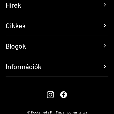
Hírek
chevron_right
Cikkek
chevron_right
Blogok
chevron_right
Információk
chevron_right
© Kockamédia Kft. Minden jog fenntartva