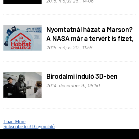
2015. május 26., 14:06
Nyomtatnál házat a Marson?
A NASA már a tervért is fizet,
de csak a legjobbnak
2015. május 20., 11:58
Birodalmi induló 3D-ben
2014. december 9., 08:50
Load More
Subscribe to 3D nyomtató