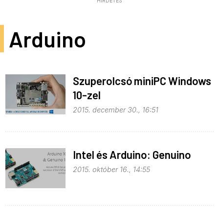
HIRDETÉS
Arduino
Szuperolcsó miniPC Windows
10-zel
2015. december 30., 16:51
Intel és Arduino: Genuino
2015. október 16., 14:55