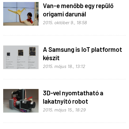
Van-e menőbb egy repülő
origami darunál
2015. október 9., 18:58
A Samsung is IoT platformot
készít
2015. május 18., 13:12
3D-vel nyomtatható a
lakatnyitó robot
2015. május 15., 18:29