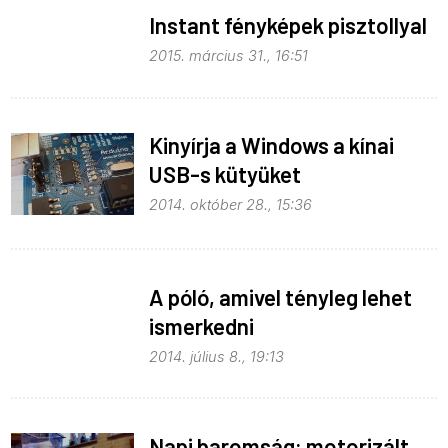
Instant fényképek pisztollyal
2015. március 31., 16:51
Kinyírja a Windows a kínai
USB-s kütyüket
2014. október 28., 15:36
A póló, amivel tényleg lehet
ismerkedni
2014. július 8., 19:13
Napi baromság: motorizált