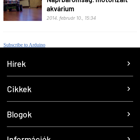
akvárium
2014. február 10., 15:34
Subscribe to Arduino
Hírek
chevron_right
Cikkek
chevron_right
Blogok
chevron_right
Információk
chevron_right