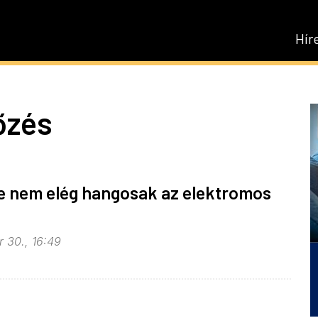
Hír
őzés
de nem elég hangosak az elektromos
 30., 16:49