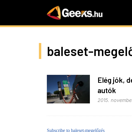
Skip
to
main
content
baleset-megel
Elég jók, 
autók
2015. november
Subscribe to baleset-megelőzés