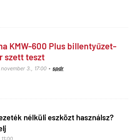
a KMW-600 Plus billentyűzet-
r szett teszt
 november 3., 17:00
spdr
ezeték nélküli eszközt használsz?
lj
, 11:00