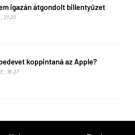
nem igazán átgondolt billentyűzet
, 21:20
bedevet koppintaná az Apple?
3., 16:27