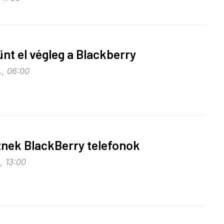
nt el végleg a Blackberry
., 06:00
sznek BlackBerry telefonok
., 13:00