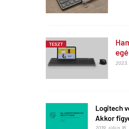
Ham
TESZT
egé
2023.
Logitech v
Akkor figye
2019. július 16.