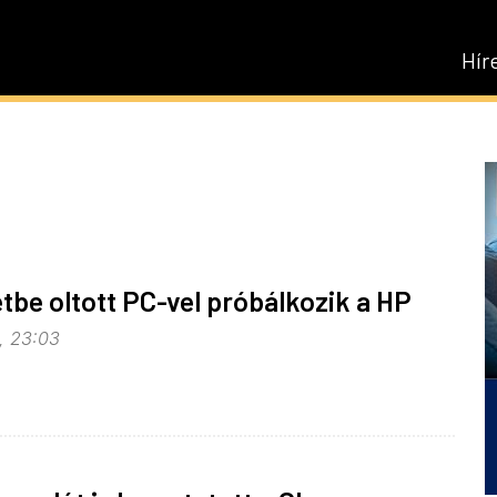
Hír
etbe oltott PC-vel próbálkozik a HP
, 23:03