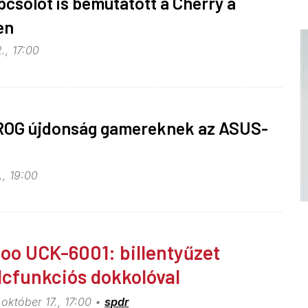
pcsolót is bemutatott a Cherry a
en
., 17:00
ROG újdonság gamereknek az ASUS-
., 19:00
oo UCK-6001: billentyűzet
lcfunkciós dokkolóval
október 17., 17:00
spdr