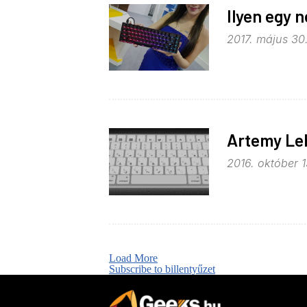
Ilyen egy 
2017. május 30.
Artemy Le
2016. október 1
Load More
Subscribe to billentyűzet