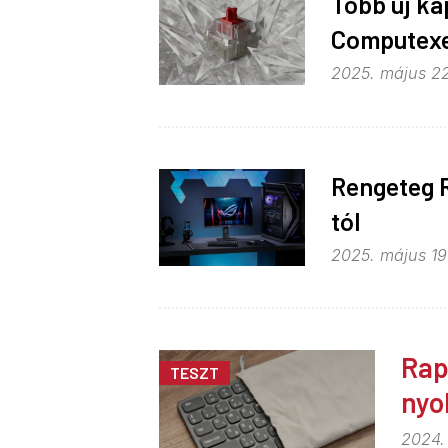
Több új ka
Computex
2025. május 22
Rengeteg 
tól
2025. május 19
Rap
TESZT
nyo
2024. 