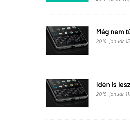
Még nem tű
2018. január 15
Idén is le
2018. január 11