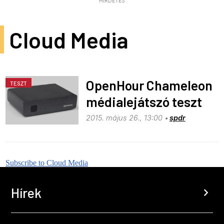
HIRDETÉS
Cloud Media
OpenHour Chameleon
TESZT
médialejátszó teszt
2015. május 26., 13:00
spdr
Subscribe to Cloud Media
Hírek
chevron_right