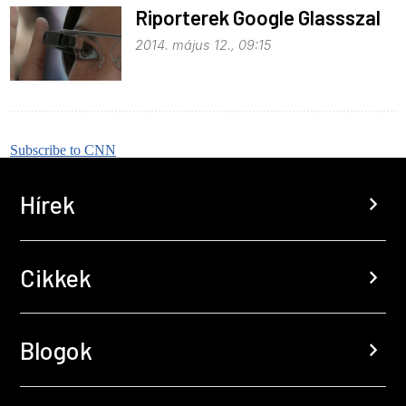
Riporterek Google Glassszal
2014. május 12., 09:15
Subscribe to CNN
Hírek
chevron_right
Cikkek
chevron_right
Blogok
chevron_right