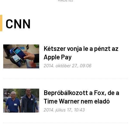
HIRDETÉS
CNN
Kétszer vonja le a pénzt az
Apple Pay
2014. október 27., 09:06
Bepróbálkozott a Fox, de a
Time Warner nem eladó
2014. július 17., 10:43