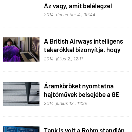
Az vagy, amit belélegzel
2014. december 4., 09:44
A British Airways intelligens
takarókkal bizonyítja, hogy
jobb utazni első osztályon
2014. július 2., 12:11
Áramköröket nyomtatna
hajtóművek belsejébe a GE
2014. június 12., 11:39
Tank is volt a Rohm standján