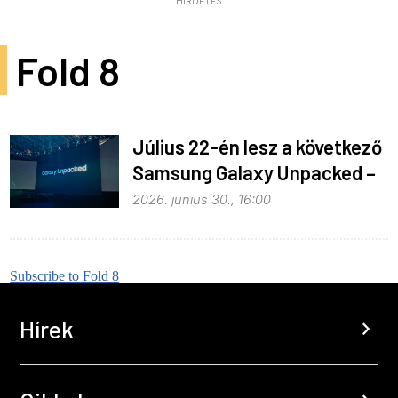
HIRDETÉS
Fold 8
Július 22-én lesz a következő
Samsung Galaxy Unpacked –
ez várható
2026. június 30., 16:00
Subscribe to Fold 8
Hírek
chevron_right