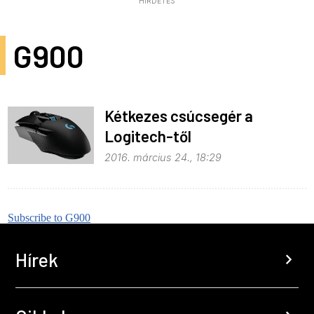
HIRDETÉS
G900
Kétkezes csúcsegér a
Logitech-től
2016. március 24., 18:29
Subscribe to G900
Hírek
chevron_right