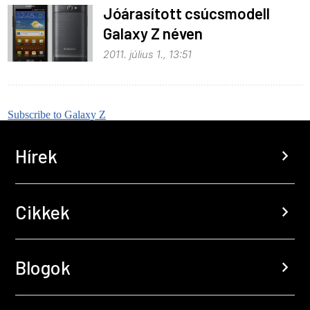
Jóárasított csúcsmodell
Galaxy Z néven
2011. július 1., 13:51
Subscribe to Galaxy Z
Hírek
chevron_right
Cikkek
chevron_right
Blogok
chevron_right