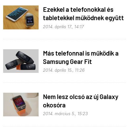
Ezekkel a telefonokkal és
tabletekkel működnek együtt
a Samsung Gear kütyük
2014. április 17., 14:17
Más telefonnal is működik a
Samsung Gear Fit
2014. április 15., 11:26
Nem lesz olcsó az új Galaxy
okosóra
2014. március 5., 15:23