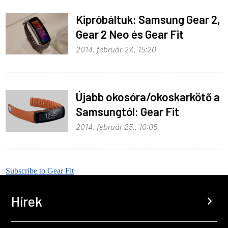
Kipróbáltuk: Samsung Gear 2,
Gear 2 Neo és Gear Fit
2014. február 27., 15:20
Újabb okosóra/okoskarkötő a
Samsungtól: Gear Fit
2014. február 25., 10:05
Subscribe to Gear Fit
Hírek
chevron_right