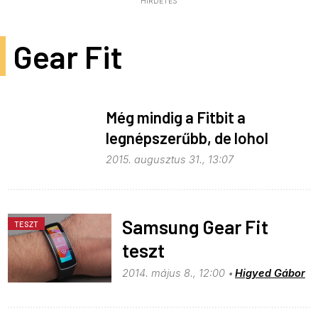
HIRDETÉS
Gear Fit
Még mindig a Fitbit a
legnépszerűbb, de lohol
utána az Apple
2015. augusztus 31., 13:07
Samsung Gear Fit
TESZT
teszt
2014. május 8., 12:00
Higyed Gábor