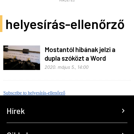
HIRDETÉS
helyesírás-ellenőrző
Mostantól hibának jelzi a
dupla szóközt a Word
2020. május 5., 14:00
Subscribe to helyesírás-ellenőrző
Hírek
chevron_right