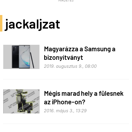
HIRDETÉS
jackaljzat
Magyarázza a Samsung a
bizonyítványt
2019. augusztus 9., 08:00
Mégis marad hely a fülesnek
az iPhone-on?
2016. május 3., 13:29