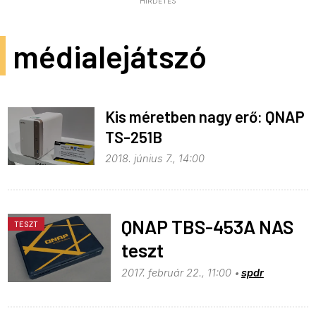
HIRDETÉS
médialejátszó
Kis méretben nagy erő: QNAP
TS-251B
2018. június 7., 14:00
QNAP TBS-453A NAS
TESZT
teszt
2017. február 22., 11:00
spdr