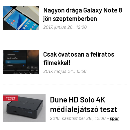
Nagyon drága Galaxy Note 8
jön szeptemberben
2017. június 26., 12:00
Csak óvatosan a feliratos
filmekkel!
2017. május 24., 15:56
Dune HD Solo 4K
TESZT
médialejátszó teszt
2016. szeptember 28., 12:00
spdr