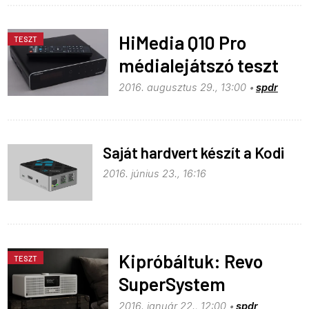
HiMedia Q10 Pro
TESZT
médialejátszó teszt
2016. augusztus 29., 13:00
spdr
Saját hardvert készít a Kodi
2016. június 23., 16:16
Kipróbáltuk: Revo
TESZT
SuperSystem
2016. január 22., 12:00
spdr