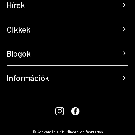
Hírek
chevron_right
Cikkek
chevron_right
Blogok
chevron_right
Információk
chevron_right
© Kockamédia Kft. Minden jog fenntartva