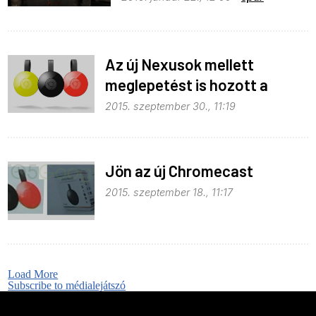
Az új Nexusok mellett
meglepetést is hozott a
Google
2015. szeptember 30., 11:19
Jön az új Chromecast
2015. szeptember 18., 11:17
Load More
Subscribe to médialejátszó