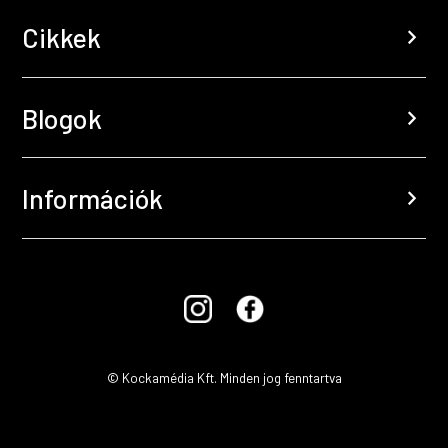
Cikkek
chevron_right
Blogok
chevron_right
Információk
chevron_right
© Kockamédia Kft. Minden jog fenntartva