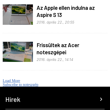
Az Apple ellen indulna az
Aspire S 13
2016. április 22., 20:55
Frissültek az Acer
noteszgépei
2016. április 22., 14:14
Load More
Subscribe to noteszgép
Hírek
chevron_right