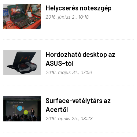
Helycserés noteszgép
2016. június 2., 10:18
Hordozható desktop az
ASUS-tól
2016. május 31., 07:56
Surface-vetélytárs az
Acertől
2016. április 25., 08:23