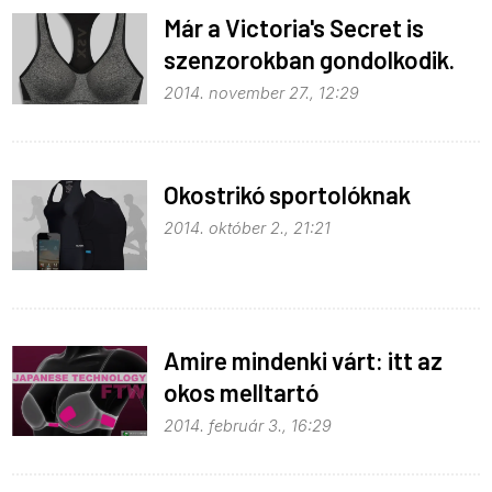
Már a Victoria's Secret is
szenzorokban gondolkodik.
2014. november 27., 12:29
Okostrikó sportolóknak
2014. október 2., 21:21
Amire mindenki várt: itt az
okos melltartó
2014. február 3., 16:29