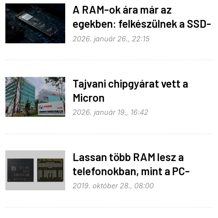
A RAM-ok ára már az
egekben: felkészülnek a SSD-
k
2026. január 26., 22:15
Tajvani chipgyárat vett a
Micron
2026. január 19., 16:42
Lassan több RAM lesz a
telefonokban, mint a PC-
kben
2019. október 28., 08:00