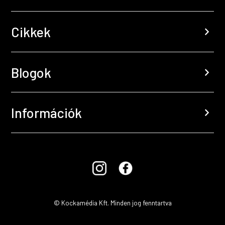
Cikkek
chevron_right
Blogok
chevron_right
Információk
chevron_right
© Kockamédia Kft. Minden jog fenntartva