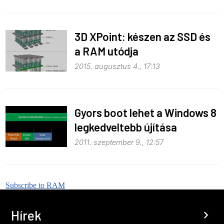
3D XPoint: készen az SSD és
a RAM utódja
2015. augusztus 4., 17:13
Gyors boot lehet a Windows 8
legkedveltebb újítása
2011. szeptember 9., 12:57
Subscribe to RAM
Hírek
chevron_right