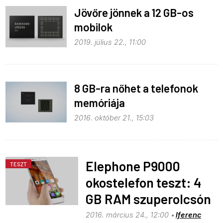
Jövőre jönnek a 12 GB-os
mobilok
2019. július 22., 11:00
8 GB-ra nőhet a telefonok
memóriája
2016. október 21., 15:03
Elephone P9000
TESZT
okostelefon teszt: 4
GB RAM szuperolcsón
2016. március 24., 12:00
lferenc