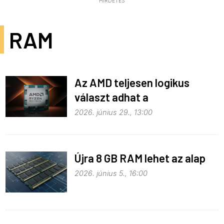
HIRDETÉS
RAM
Az AMD teljesen logikus
választ adhat a
memóriaválságra
2026. június 29., 13:00
Újra 8 GB RAM lehet az alap
2026. június 5., 16:00