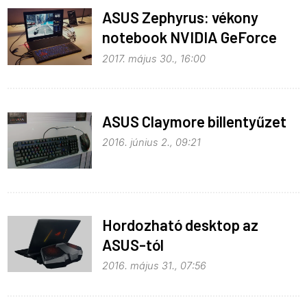
ASUS Zephyrus: vékony
notebook NVIDIA GeForce
GTX 1080-as GPU-val
2017. május 30., 16:00
ASUS Claymore billentyűzet
2016. június 2., 09:21
Hordozható desktop az
ASUS-tól
2016. május 31., 07:56