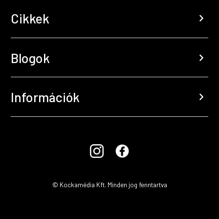
Cikkek
chevron_right
Blogok
chevron_right
Információk
chevron_right
© Kockamédia Kft. Minden jog fenntartva