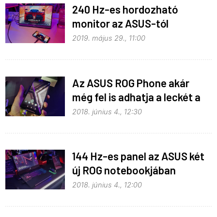
240 Hz-es hordozható
monitor az ASUS-tól
2019. május 29., 11:00
Az ASUS ROG Phone akár
még fel is adhatja a leckét a
konkurenciának
2018. június 4., 12:30
144 Hz-es panel az ASUS két
új ROG notebookjában
2018. június 4., 12:00