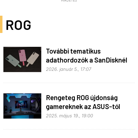
HIRDETÉS
ROG
További tematikus
adathordozók a SanDisknél
2026. január 5., 17:07
Rengeteg ROG újdonság
gamereknek az ASUS-tól
2025. május 19., 19:00