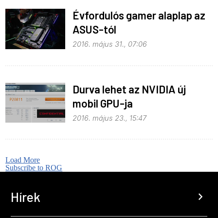
Évfordulós gamer alaplap az
ASUS-tól
2016. május 31., 07:06
Durva lehet az NVIDIA új
mobil GPU-ja
2016. május 23., 15:47
Load More
Subscribe to ROG
Hírek
chevron_right