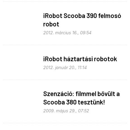
iRobot Scooba 390 felmosó
robot
2012. március 16., 09:54
iRobot háztartási robotok
2012. január 20., 11:14
Szenzáció: filmmel bővült a
Scooba 380 tesztünk!
2009. május 29., 07:52