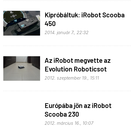
Kipróbáltuk: iRobot Scooba
450
2014. január 7., 22:32
Az iRobot megvette az
Evolution Roboticsot
2012. szeptember 19., 15:11
Európába jön az iRobot
Scooba 230
2012. március 16., 10:07