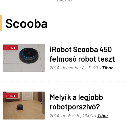
HIRDETÉS
Scooba
iRobot Scooba 450
TESZT
felmosó robot teszt
2014. december 8., 11:00
Tibor
Melyik a legjobb
TESZT
robotporszívó?
2014. április 28., 16:00
Tibor