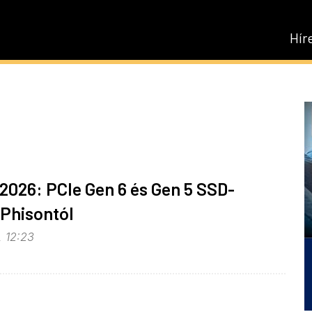
Hír
026: PCIe Gen 6 és Gen 5 SSD-
 Phisontól
, 12:23