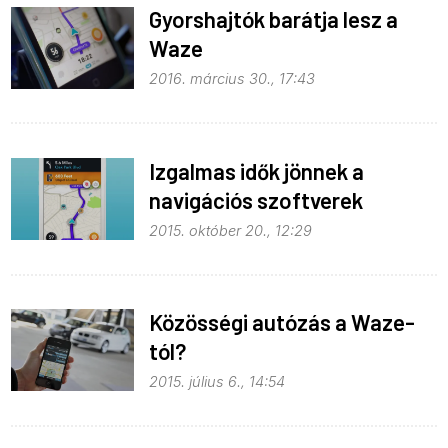
Gyorshajtók barátja lesz a
Waze
2016. március 30., 17:43
Izgalmas idők jönnek a
navigációs szoftverek
területén
2015. október 20., 12:29
Közösségi autózás a Waze-
tól?
2015. július 6., 14:54