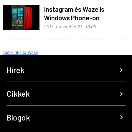
Instagram és Waze is
Windows Phone-on
2013. november 21., 13:09
Subscribe to Waze
Hírek
chevron_right
Cikkek
chevron_right
Blogok
chevron_right