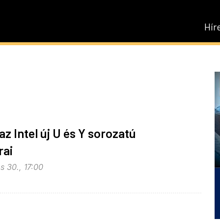
Hír
az Intel új U és Y sorozatú
rai
s 30., 17:00