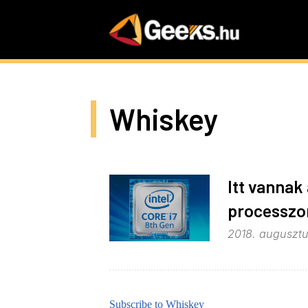
Skip
to
main
content
Whiskey
Itt vannak 
processzo
2018. augusztu
Subscribe to Whiskey