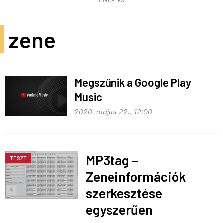
HIRDETÉS
zene
Megszűnik a Google Play
Music
2020. május 22., 12:00
MP3tag –
TESZT
Zeneinformációk
szerkesztése
egyszerűen