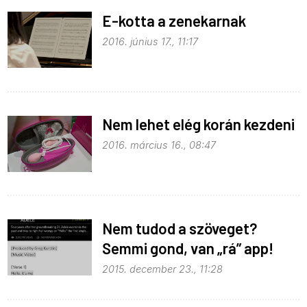
E-kotta a zenekarnak
2016. június 17., 11:17
Nem lehet elég korán kezdeni
2016. március 16., 08:47
Nem tudod a szöveget?
Semmi gond, van „rá” app!
2015. december 23., 11:28