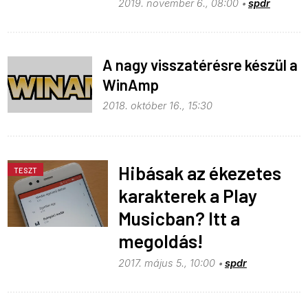
2019. november 6., 08:00
spdr
A nagy visszatérésre készül a
WinAmp
2018. október 16., 15:30
Hibásak az ékezetes
TESZT
karakterek a Play
Musicban? Itt a
megoldás!
2017. május 5., 10:00
spdr