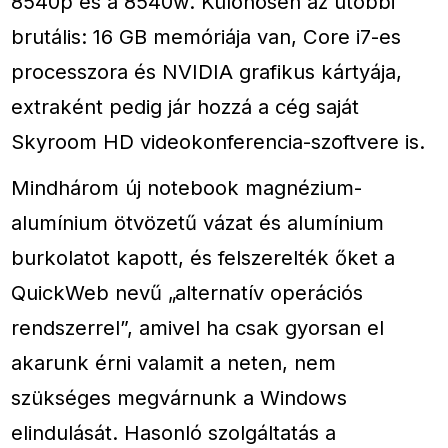
8540p és a 8540w. Különösen az utóbbi
brutális: 16 GB memóriája van, Core i7-es
processzora és NVIDIA grafikus kártyája,
extraként pedig jár hozzá a cég saját
Skyroom HD videokonferencia-szoftvere is.
Mindhárom új notebook magnézium-
alumínium ötvözetű vázat és alumínium
burkolatot kapott, és felszerelték őket a
QuickWeb nevű „alternatív operációs
rendszerrel”, amivel ha csak gyorsan el
akarunk érni valamit a neten, nem
szükséges megvárnunk a Windows
elindulását. Hasonló szolgáltatás a