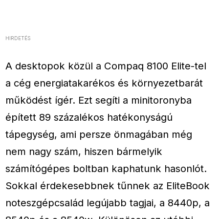
HIRDETÉS
A desktopok közül a Compaq 8100 Elite-tel
a cég energiatakarékos és környezetbarát
működést ígér. Ezt segíti a minitoronyba
épített 89 százalékos hatékonyságú
tápegység, ami persze önmagában még
nem nagy szám, hiszen bármelyik
számítógépes boltban kaphatunk hasonlót.
Sokkal érdekesebbnek tűnnek az EliteBook
noteszgépcsalád legújabb tagjai, a 8440p, a