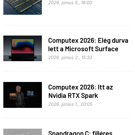
2026. június 5., 16:00
Computex 2026: Elég durva
lett a Microsoft Surface
Laptop Ultra
2026. június 2., 15:33
Computex 2026: Itt az
Nvidia RTX Spark
processzor
2026. június 1., 20:05
Snapdragon C: filléres