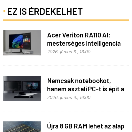
EZ IS ÉRDEKELHET
Acer Veriton RA110 AI:
mesterséges intelligencia
helyben
2026. június 6., 18:00
Nemcsak notebookot,
hanem asztali PC-t is épít a
Microsoft az RTX Spark köré
2026. június 6., 16:00
Újra 8 GB RAM lehet az alap