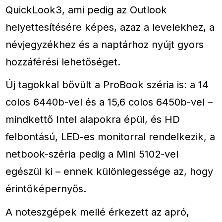
QuickLook3, ami pedig az Outlook
helyettesítésére képes, azaz a levelekhez, a
névjegyzékhez és a naptárhoz nyújt gyors
hozzáférési lehetőséget.
Új tagokkal bővült a ProBook széria is: a 14
colos 6440b-vel és a 15,6 colos 6450b-vel –
mindkettő Intel alapokra épül, és HD
felbontású, LED-es monitorral rendelkezik, a
netbook-széria pedig a Mini 5102-vel
egészül ki – ennek különlegessége az, hogy
érintőképernyős.
A noteszgépek mellé érkezett az apró,