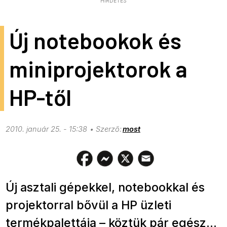
HIRDETÉS
Új notebookok és
miniprojektorok a
HP-től
2010. január 25. - 15:38
most
Új asztali gépekkel, notebookkal és
projektorral bővül a HP üzleti
termékpalettája – köztük pár egész...