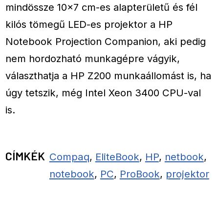
mindössze 10×7 cm-es alapterületű és fél
kilós tömegű LED-es projektor a HP
Notebook Projection Companion, aki pedig
nem hordozható munkagépre vágyik,
választhatja a HP Z200 munkaállomást is, ha
úgy tetszik, még Intel Xeon 3400 CPU-val
is.
CÍMKÉK
Compaq
,
EliteBook
,
HP
,
netbook
,
notebook
,
PC
,
ProBook
,
projektor