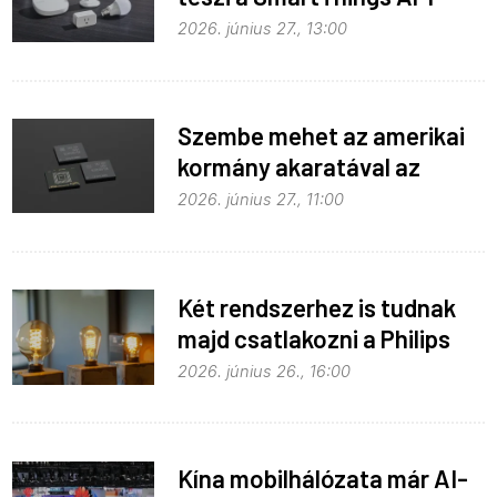
hozzáférést
2026. június 27., 13:00
Szembe mehet az amerikai
kormány akaratával az
Apple
2026. június 27., 11:00
Két rendszerhez is tudnak
majd csatlakozni a Philips
Hue égők
2026. június 26., 16:00
Kína mobilhálózata már AI-