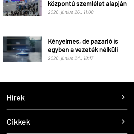
központú szemlélet alapján
fejlődik
2026. június 26., 11:00
Kényelmes, de pazarló is
egyben a vezeték nélküli
töltés
2026. június 24., 18:17
Hírek
chevron_right
Cikkek
chevron_right