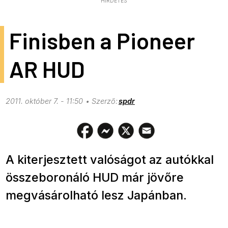
HIRDETÉS
Finisben a Pioneer
AR HUD
2011. október 7. - 11:50
spdr
A kiterjesztett valóságot az autókkal
összeboronáló HUD már jövőre
megvásárolható lesz Japánban.