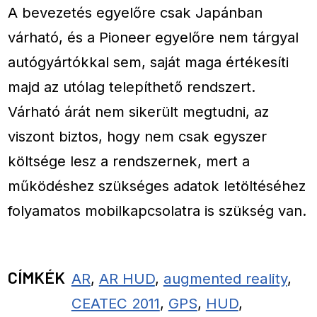
A bevezetés egyelőre csak Japánban
várható, és a Pioneer egyelőre nem tárgyal
autógyártókkal sem, saját maga értékesíti
majd az utólag telepíthető rendszert.
Várható árát nem sikerült megtudni, az
viszont biztos, hogy nem csak egyszer
költsége lesz a rendszernek, mert a
működéshez szükséges adatok letöltéséhez
folyamatos mobilkapcsolatra is szükség van.
CÍMKÉK
AR
,
AR HUD
,
augmented reality
,
CEATEC 2011
,
GPS
,
HUD
,