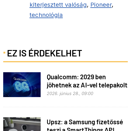
kiterjesztett valóság
,
Pioneer
,
technológia
EZ IS ÉRDEKELHET
Qualcomm: 2029 ben
jöhetnek az AI-vel telepakolt
6G-s telefonok
2026. június 28., 09:00
Upsz: a Samsung fizetőssé
teszi a SmartThings API