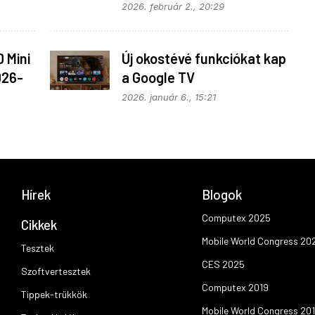
2026. február 2., 20:29
 Mini
Új okostévé funkciókat kap
026-
a Google TV
2026. január 6., 15:21
Hírek
Blogok
Computex 2025
Cikkek
Mobile World Congress 20
Tesztek
CES 2025
Szoftvertesztek
Computex 2019
Tippek-trükkök
Mobile World Congress 20