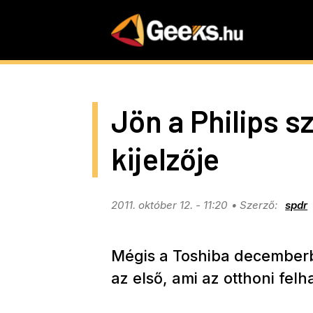
Skip
to
main
content
Jön a Philips s
kijelzője
2011. október 12. - 11:20
spdr
Mégis a Toshiba decemberb
az első, ami az otthoni fel