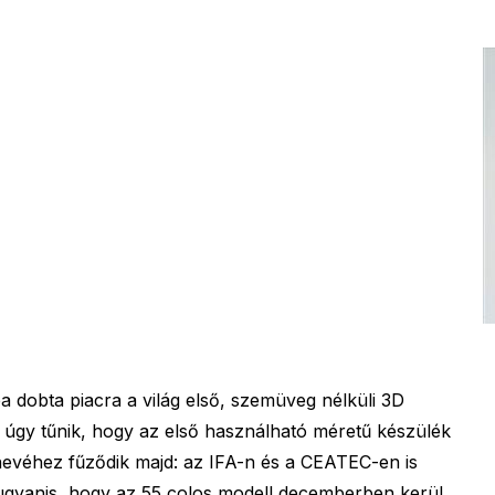
 dobta piacra a világ első, szemüveg nélküli 3D
 úgy tűnik, hogy az első használható méretű készülék
nevéhez fűződik majd: az IFA-n és a CEATEC-en is
 ugyanis, hogy az 55 colos modell decemberben kerül