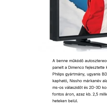
A benne működő autosztereos
panelt a Dimenco fejlesztette 
Philips gyártmány, ugyanis 
kapható, Nissho márkanév alat
ms-os válaszidőt és 2D-3D ko
fontos áron, azaz kb. 2,5 mil
heteken belül.