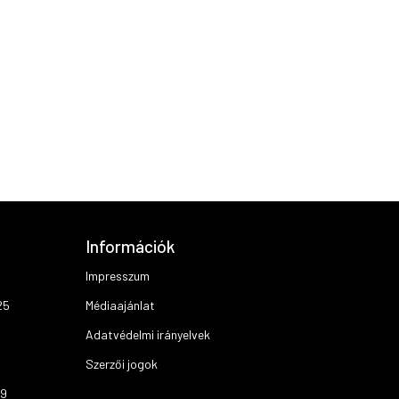
Információk
Impresszum
25
Médiaajánlat
Adatvédelmi irányelvek
Szerzői jogok
19