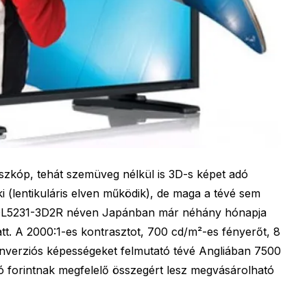
zkóp, tehát szemüveg nélkül is 3D-s képet adó
ki (lentikuláris elven működik), de maga a tévé sem
BDL5231-3D2R néven Japánban már néhány hónapja
t. A 2000:1-es kontrasztot, 700 cd/m²-es fényerőt, 8
nverziós képességeket felmutató tévé Angliában 7500
lió forintnak megfelelő összegért lesz megvásárolható