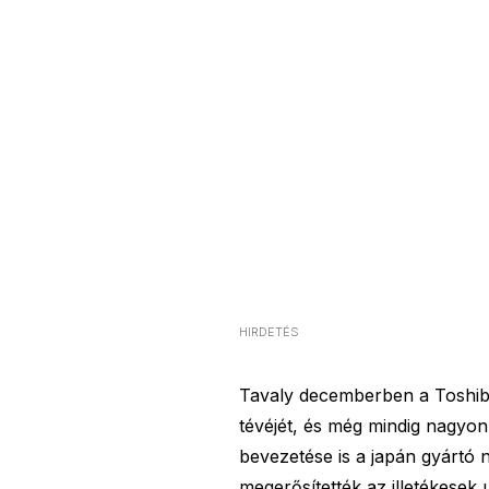
HIRDETÉS
Tavaly decemberben a Toshiba
tévéjét, és még mindig nagyon
bevezetése is a japán gyártó 
megerősítették az illetékesek