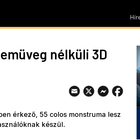
Hír
zemüveg nélküli 3D
en érkező, 55 colos monstruma lesz
használóknak készül.