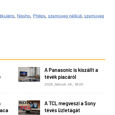
tikuláris
,
Nissho
,
Philips
,
szemüveg nélküli
,
szemüveg
A Panasonic is kiszállt a
e
tévék piacáról
2026. február 26., 18:00
n
A TCL megveszi a Sony
iaca
tévés üzletágát