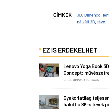
CÍMKÉK
3D
,
Dimenco
,
len
nélküli 3D
,
tévé
EZ IS ÉRDEKELHET
Lenovo Yoga Book 3D
Concept: művészetr
fejlesztve
2026. március 2., 15:35
Gyakorlatilag teljese
halott a 8K-s tévék p