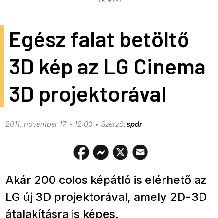
HIRDETÉS
Egész falat betöltő
3D kép az LG Cinema
3D projektorával
2011. november 17. - 12:03
spdr
Akár 200 colos képátló is elérhető az
LG új 3D projektorával, amely 2D-3D
átalakításra is képes.