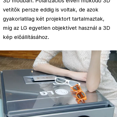
3D módban. Polarizációs elven működő 3D
vetítők persze eddig is voltak, de azok
gyakorlatilag két projektort tartalmaztak,
míg az LG egyetlen objektívet használ a 3D
kép előállításához.