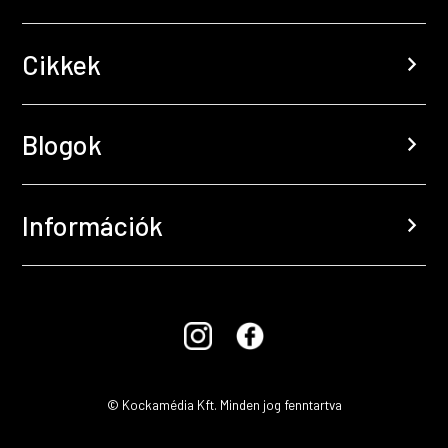
Cikkek
chevron_right
Blogok
chevron_right
Információk
chevron_right
© Kockamédia Kft. Minden jog fenntartva