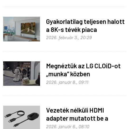
Gyakorlatilag teljesen halott
a 8K-s tévék piaca
2026. február 3., 20:29
Megnéztük az LG CLOiD-ot
„munka” közben
2026. január 8., 09:11
Vezeték nélküli HDMI
adapter mutatott be a
Belkin
2026. január 6., 08:10