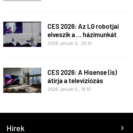
CES 2026: Az LG robotjai
elveszik a … házimunkát
2026. január 5., 20:10
CES 2026: A Hisense (is)
átírja a televíziózás
szabályait
2026. január 5., 19:10
Hírek
chevron_right