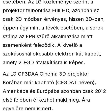
esetében. Az LG közleménye szerint a
projektor felbontása Full HD, azonban ez
csak 2D módban érvényes, hiszen 3D-ben,
éppen úgy mint a tévék esetében, a sorok
száma az FPR szűrő alkalmazása miatt
szemenként feleződik. A kivetíő a
szokásosnál okosabb elektronikát kapott,
amely 2D-3D átalakításra is képes.
Az LG CF3DAA Cinema 3D projektor
Korában már kapható (CF3DAT néven),
Amerikába és Európába azonban csak 2012
első felében érkezhet majd meg. Ára
egyelőre nem ismert.