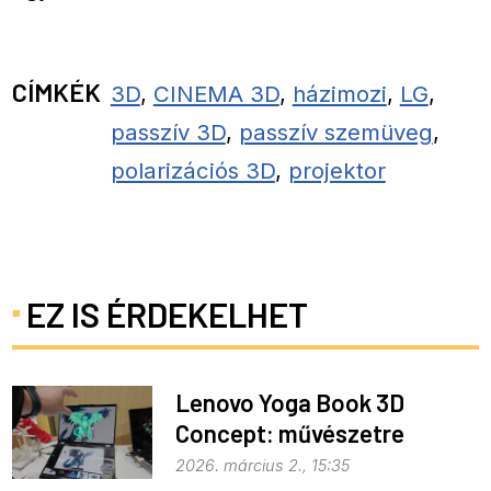
CÍMKÉK
3D
,
CINEMA 3D
,
házimozi
,
LG
,
passzív 3D
,
passzív szemüveg
,
polarizációs 3D
,
projektor
EZ IS ÉRDEKELHET
Lenovo Yoga Book 3D
Concept: művészetre
fejlesztve
2026. március 2., 15:35