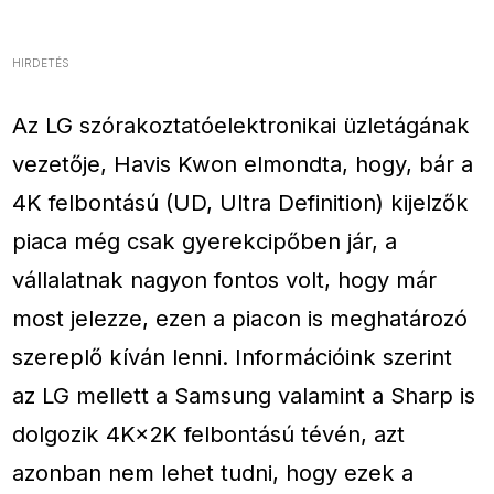
HIRDETÉS
Az LG szórakoztatóelektronikai üzletágának
vezetője, Havis Kwon elmondta, hogy, bár a
4K felbontású (UD, Ultra Definition) kijelzők
piaca még csak gyerekcipőben jár, a
vállalatnak nagyon fontos volt, hogy már
most jelezze, ezen a piacon is meghatározó
szereplő kíván lenni. Információink szerint
az LG mellett a Samsung valamint a Sharp is
dolgozik 4K×2K felbontású tévén, azt
azonban nem lehet tudni, hogy ezek a