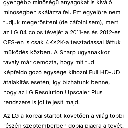
gyengébb minőségű anyagokat is kiváló
minőségben skálázza fel. Ezt egyelőre nem
tudjuk megerősíteni (de cáfolni sem), mert
az LG 84 colos tévéjét a 2011-es és 2012-es
CES-en is csak 4K×2K-a tesztadással láttuk
működés közben. A Sharp ugyanakkor
tavaly már demózta, hogy mit tud
képfeldolgozó egysége kihozni Full HD-UD
átalakítás esetén, így bízhatunk benne,
hogy az LG Resolution Upscaler Plus
rendszere is jól teljesít majd.
Az LG a koreai startot követően a világ többi
részén szeptemberben dobja piacra a tévét.