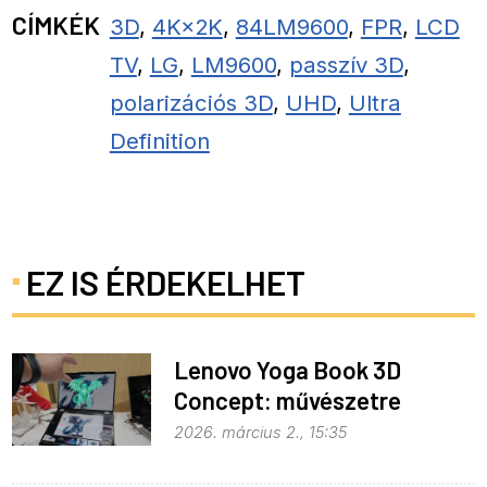
CÍMKÉK
3D
,
4K×2K
,
84LM9600
,
FPR
,
LCD
TV
,
LG
,
LM9600
,
passzív 3D
,
polarizációs 3D
,
UHD
,
Ultra
Definition
EZ IS ÉRDEKELHET
Lenovo Yoga Book 3D
Concept: művészetre
fejlesztve
2026. március 2., 15:35