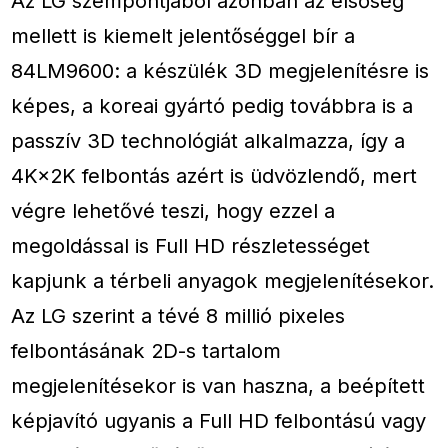
Az LG szempontjából azonban az elsőség
mellett is kiemelt jelentőséggel bír a
84LM9600: a készülék 3D megjelenítésre is
képes, a koreai gyártó pedig továbbra is a
passzív 3D technológiát alkalmazza, így a
4K×2K felbontás azért is üdvözlendő, mert
végre lehetővé teszi, hogy ezzel a
megoldással is Full HD részletességet
kapjunk a térbeli anyagok megjelenítésekor.
Az LG szerint a tévé 8 millió pixeles
felbontásának 2D-s tartalom
megjelenítésekor is van haszna, a beépített
képjavító ugyanis a Full HD felbontású vagy