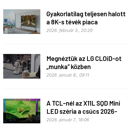
Gyakorlatilag teljesen halott
a 8K-s tévék piaca
2026. február 3., 20:29
Megnéztük az LG CLOiD-ot
„munka” közben
2026. január 8., 09:11
A TCL-nél az X11L SQD Mini
LED széria a csúcs 2026-
ban
2026. január 7., 18:06