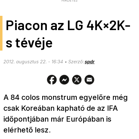
HIRDETÉS
Piacon az LG 4K×2K-
s tévéje
2012. augusztus 22. - 16:34
spdr
A 84 colos monstrum egyelőre még
csak Koreában kapható de az IFA
időpontjában már Európában is
elérhető lesz.