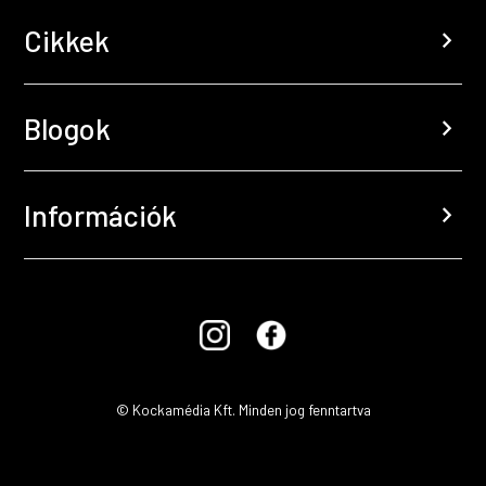
Cikkek
chevron_right
Blogok
chevron_right
Információk
chevron_right
© Kockamédia Kft. Minden jog fenntartva