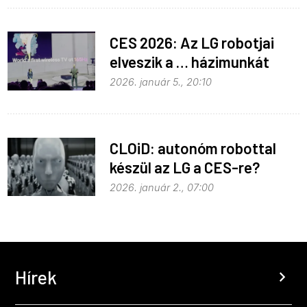
CES 2026: Az LG robotjai
elveszik a … házimunkát
2026. január 5., 20:10
CLOiD: autonóm robottal
készül az LG a CES-re?
2026. január 2., 07:00
Hírek
chevron_right