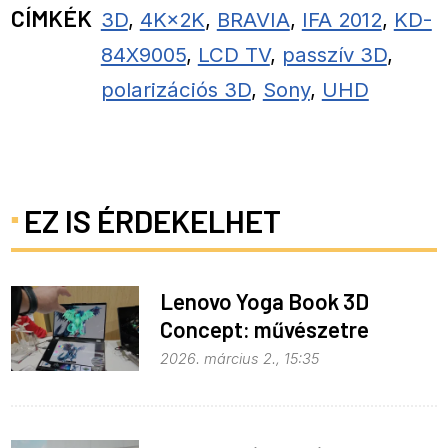
CÍMKÉK
3D
,
4K×2K
,
BRAVIA
,
IFA 2012
,
KD-
84X9005
,
LCD TV
,
passzív 3D
,
polarizációs 3D
,
Sony
,
UHD
EZ IS ÉRDEKELHET
Lenovo Yoga Book 3D
Concept: művészetre
fejlesztve
2026. március 2., 15:35