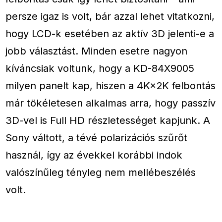
persze igaz is volt, bár azzal lehet vitatkozni,
hogy LCD-k esetében az aktív 3D jelenti-e a
jobb választást. Minden esetre nagyon
kíváncsiak voltunk, hogy a KD-84X9005
milyen panelt kap, hiszen a 4K×2K felbontás
már tökéletesen alkalmas arra, hogy passzív
3D-vel is Full HD részletességet kapjunk. A
Sony váltott, a tévé polarizációs szűrőt
használ, így az évekkel korábbi indok
valószínűleg tényleg nem mellébeszélés
volt.