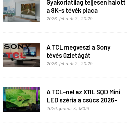
Gyakorlatilag teljesen halott
a 8K-s tévék piaca
2026. február 3., 20:29
A TCL megveszi a Sony
tévés üzletágát
2026. február 2., 20:29
A TCL-nél az X11L SQD Mini
LED széria a csúcs 2026-
ban
2026. január 7., 18:06