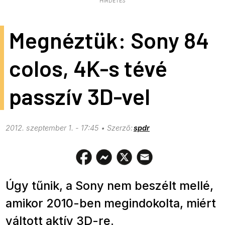
HIRDETÉS
Megnéztük: Sony 84
colos, 4K-s tévé
passzív 3D-vel
2012. szeptember 1. - 17:45
spdr
Úgy tűnik, a Sony nem beszélt mellé,
amikor 2010-ben megindokolta, miért
váltott aktív 3D-re.