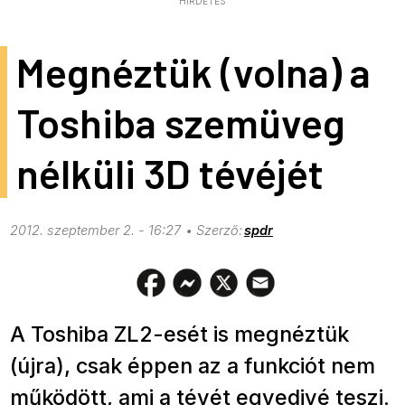
HIRDETÉS
Megnéztük (volna) a
Toshiba szemüveg
nélküli 3D tévéjét
2012. szeptember 2. - 16:27
spdr
A Toshiba ZL2-esét is megnéztük
(újra), csak éppen az a funkciót nem
működött, ami a tévét egyedivé teszi.