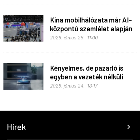
Kína mobilhálózata már AI-
központú szemlélet alapján
fejlődik
2026. június 26., 11:00
Kényelmes, de pazarló is
egyben a vezeték nélküli
töltés
2026. június 24., 18:17
Hírek
chevron_right