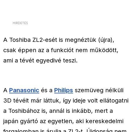
HIRDETÉS
A Toshiba ZL2-esét is megnéztük (újra),
csak éppen az a funkciót nem működött,
ami a tévét egyedivé teszi.
A
Panasonic
és a
Philips
szemüveg nélküli
3D tévéit már láttuk, így ideje volt ellátogatni
a Toshibához is, annál is inkább, mert a
japán gyártó az egyetlen, aki kereskedelmi
forgalomban is árulja a ZL2-t. Újdonság nem