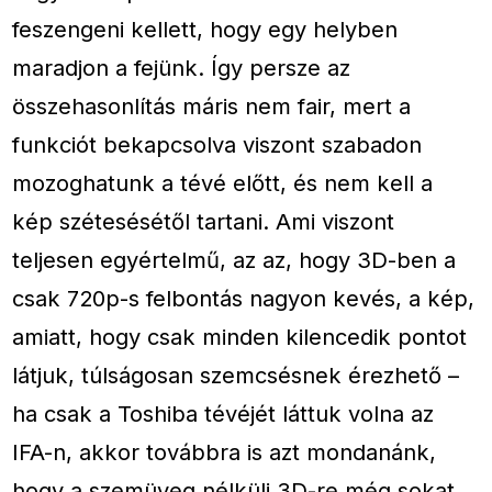
feszengeni kellett, hogy egy helyben
maradjon a fejünk. Így persze az
összehasonlítás máris nem fair, mert a
funkciót bekapcsolva viszont szabadon
mozoghatunk a tévé előtt, és nem kell a
kép szétesésétől tartani. Ami viszont
teljesen egyértelmű, az az, hogy 3D-ben a
csak 720p-s felbontás nagyon kevés, a kép,
amiatt, hogy csak minden kilencedik pontot
látjuk, túlságosan szemcsésnek érezhető –
ha csak a Toshiba tévéjét láttuk volna az
IFA-n, akkor továbbra is azt mondanánk,
hogy a szemüveg nélküli 3D-re még sokat