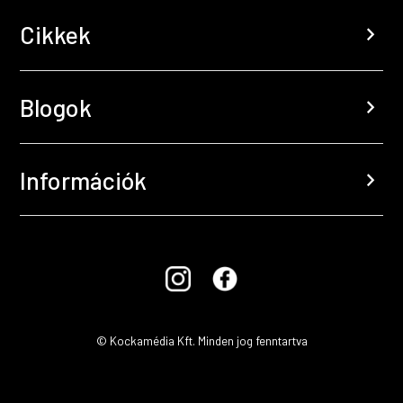
Cikkek
chevron_right
Blogok
chevron_right
Információk
chevron_right
© Kockamédia Kft. Minden jog fenntartva