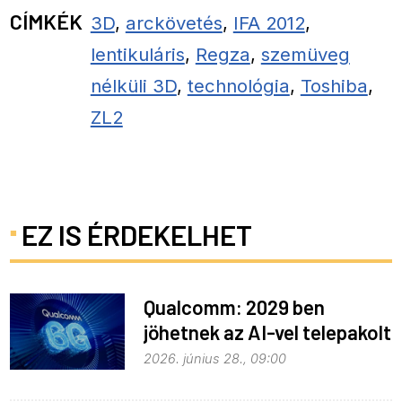
CÍMKÉK
3D
,
arckövetés
,
IFA 2012
,
lentikuláris
,
Regza
,
szemüveg
nélküli 3D
,
technológia
,
Toshiba
,
ZL2
EZ IS ÉRDEKELHET
Qualcomm: 2029 ben
jöhetnek az AI-vel telepakolt
6G-s telefonok
2026. június 28., 09:00