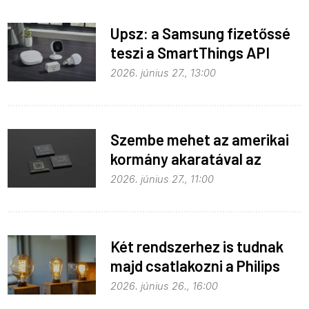
Upsz: a Samsung fizetőssé
teszi a SmartThings API
hozzáférést
2026. június 27., 13:00
Szembe mehet az amerikai
kormány akaratával az
Apple
2026. június 27., 11:00
Két rendszerhez is tudnak
majd csatlakozni a Philips
Hue égők
2026. június 26., 16:00