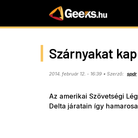
Skip
to
main
content
Szárnyakat kap
2014. február 12. - 16:39
spdr
Az amerikai Szövetségi Lé
Delta járatain így hamaros