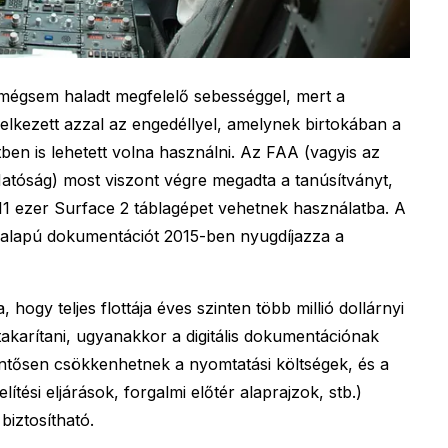
mégsem haladt megfelelő sebességgel, mert a
lkezett azzal az engedéllyel, amelynek birtokában a
tben is lehetett volna használni. Az FAA (vagyis az
atóság) most viszont végre megadta a tanúsítványt,
 11 ezer Surface 2 táblagépet vehetnek használatba. A
r alapú dokumentációt 2015-ben nyugdíjazza a
a, hogy teljes flottája éves szinten több millió dollárnyi
karítani, ugyanakkor a digitális dokumentációnak
lentősen csökkenhetnek a nyomtatási költségek, és a
ítési eljárások, forgalmi előtér alaprajzok, stb.)
biztosítható.