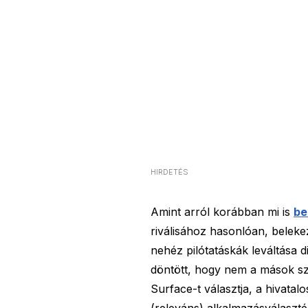
HIRDETÉS
Amint arról korábban mi is
be
riválisához hasonlóan, belek
nehéz pilótatáskák leváltása d
döntött, hogy nem a mások sz
Surface-t választja, a hivata
(releváns) alkalmazásválaszték