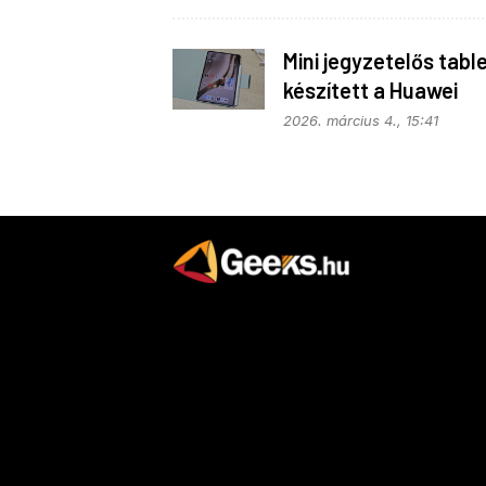
Mini jegyzetelős tabl
készített a Huawei
2026. március 4., 15:41