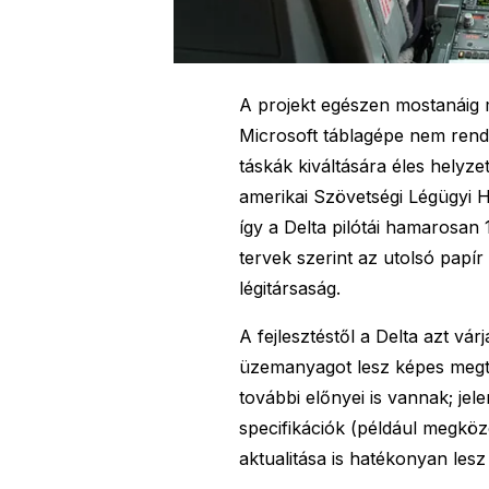
A projekt egészen mostanáig 
Microsoft táblagépe nem rende
táskák kiváltására éles helyze
amerikai Szövetségi Légügyi H
így a Delta pilótái hamarosan
tervek szerint az utolsó papí
légitársaság.
A fejlesztéstől a Delta azt várj
üzemanyagot lesz képes megta
további előnyei is vannak; je
specifikációk (például megközel
aktualitása is hatékonyan lesz 