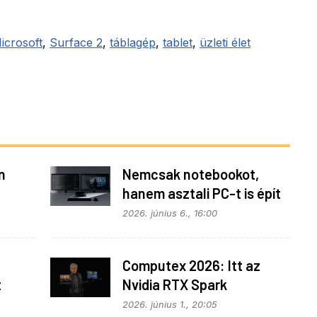
icrosoft
,
Surface 2
,
táblagép
,
tablet
,
üzleti élet
n
Nemcsak notebookot,
hanem asztali PC-t is épít
0-nek
a Microsoft az RTX Spark
2026. június 6., 16:00
köré
Computex 2026: Itt az
t
Nvidia RTX Spark
processzor
2026. június 1., 20:05