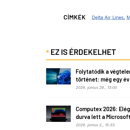
CÍMKÉK
Delta Air Lines
,
M
EZ IS ÉRDEKELHET
Folytatódik a végtele
történet: még egy év
haladék a Windows 1
2026. június 26., 13:00
Computex 2026: Elég
durva lett a Microsof
Surface Laptop Ultra
2026. június 2., 15:33