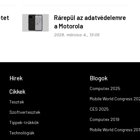
etet
Rárepül az adatvédelemre
a Motorola
2026. március 4., 13:05
Hírek
Blogok
Computex 2025
Cikkek
Mobile World Congress 20
Tesztek
CES 2025
Szoftvertesztek
Computex 2019
Tippek-trükkök
Mobile World Congress 20
Technológiák