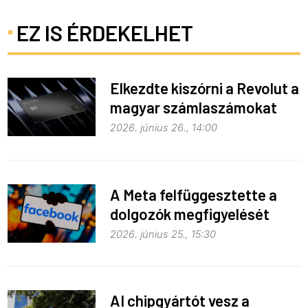
EZ IS ÉRDEKELHET
Elkezdte kiszórni a Revolut a
magyar számlaszámokat
2026. június 26., 14:00
A Meta felfüggesztette a
dolgozók megfigyelését
2026. június 25., 15:30
AI chipgyártót vesz a