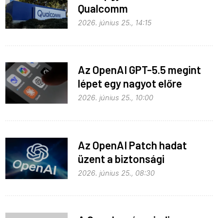
Qualcomm
2026. június 25., 14:15
Az OpenAI GPT-5.5 megint
lépet egy nagyot előre
2026. június 25., 10:00
Az OpenAI Patch hadat
üzent a biztonsági
problémáknak
2026. június 25., 08:30