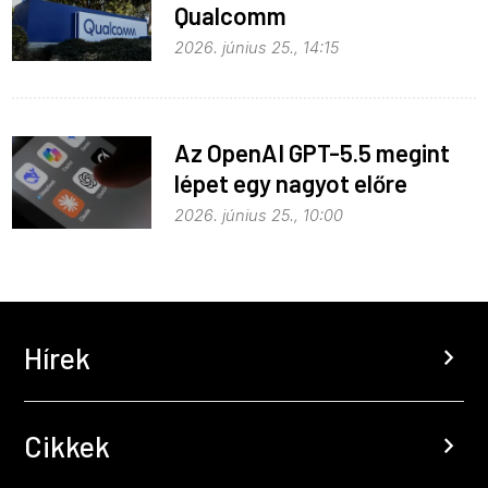
Qualcomm
2026. június 25., 14:15
Az OpenAI GPT-5.5 megint
lépet egy nagyot előre
2026. június 25., 10:00
Hírek
chevron_right
Cikkek
chevron_right