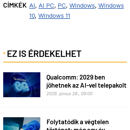
CÍMKÉK
AI
,
AI PC
,
PC
,
Windows
,
Windows
10
,
Windows 11
EZ IS ÉRDEKELHET
Qualcomm: 2029 ben
jöhetnek az AI-vel telepakolt
6G-s telefonok
2026. június 28., 09:00
Folytatódik a végtelen
történet: még egy év