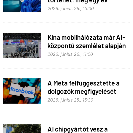
haladék a Windows 10-nek
2026. június 26., 13:00
Kína mobilhálózata már AI-
központú szemlélet alapján
fejlődik
2026. június 26., 11:00
A Meta felfüggesztette a
dolgozók megfigyelését
2026. június 25., 15:30
AI chipgyártót vesz a