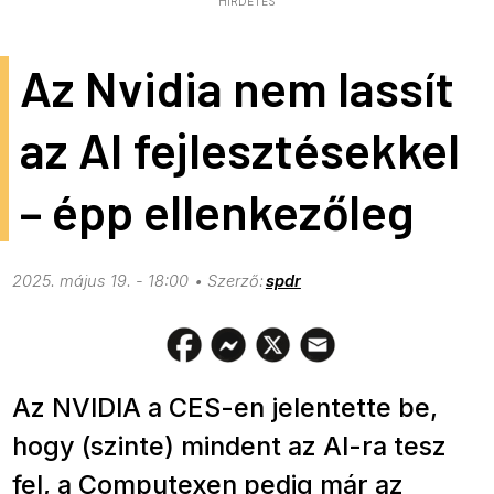
HIRDETÉS
Az Nvidia nem lassít
az AI fejlesztésekkel
– épp ellenkezőleg
2025. május 19. - 18:00
spdr
Az NVIDIA a CES-en jelentette be,
hogy (szinte) mindent az AI-ra tesz
fel, a Computexen pedig már az