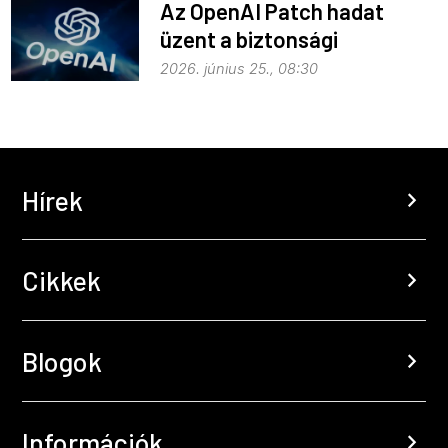
Az OpenAI Patch hadat
üzent a biztonsági
problémáknak
2026. június 25., 08:30
Hírek
chevron_right
Cikkek
chevron_right
Blogok
chevron_right
Információk
chevron_right