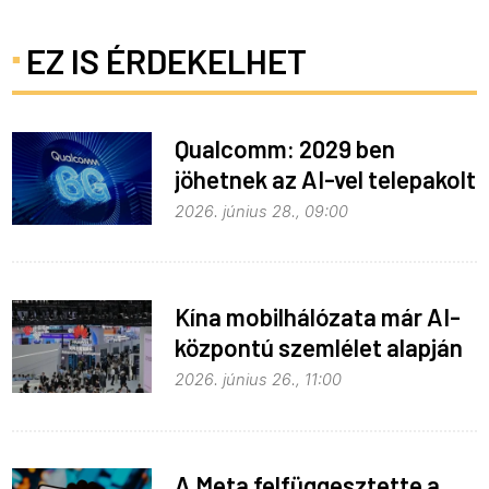
EZ IS ÉRDEKELHET
Qualcomm: 2029 ben
jöhetnek az AI-vel telepakolt
6G-s telefonok
2026. június 28., 09:00
Kína mobilhálózata már AI-
központú szemlélet alapján
fejlődik
2026. június 26., 11:00
A Meta felfüggesztette a