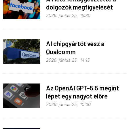
dolgozók megfigyelését
2026. június 25., 15:30
AI chipgyártót vesz a
Qualcomm
2026. június 25., 14:15
Az OpenAI GPT-5.5 megint
lépet egy nagyot előre
2026. június 25., 10:00