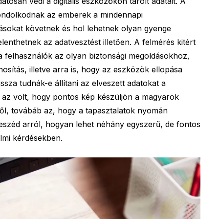
osan védi a digitális eszközökön tárolt adatait. A
gondolkodnak az emberek a mindennapi
kásokat követnek és hol lehetnek olyan gyenge
enthetnek az adatvesztést illetően. A felmérés kitért
 a felhasználók az olyan biztonsági megoldásokhoz,
osítás, illetve arra is, hogy az eszközök ellopása
sza tudnák-e állítani az elveszett adatokat a
a az volt, hogy pontos kép készüljön a magyarok
ről, továbáb az, hogy a tapasztalatok nyomán
eszéd arról, hogyan lehet néhány egyszerű, de fontos
elmi kérdésekben.