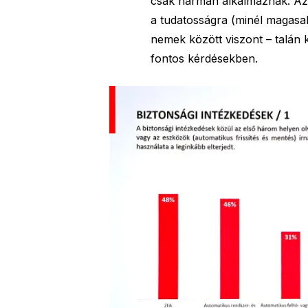
csak hárman alkalmaznak. Az 
a tudatosságra (minél magasabb
nemek között viszont – talán
fontos kérdésekben.