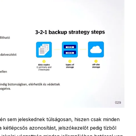
én sem jeleskednek túlságosan, hiszen csak minden
a kétlépcsős azonosítást, jelszókezelőt pedig tízből