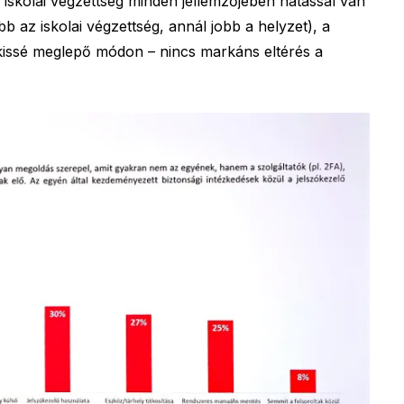
iskolai végzettség minden jellemzőjében hatással van
 az iskolai végzettség, annál jobb a helyzet), a
 kissé meglepő módon – nincs markáns eltérés a