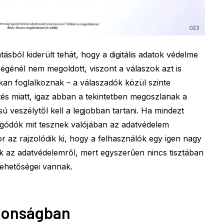
sból kiderült tehát, hogy a digitális adatok védelme
égénél nem megoldott, viszont a válaszok azt is
kan foglalkoznak – a válaszadók közül szinte
és miatt, igaz abban a tekintetben megoszlanak a
ú veszélytől kell a legjobban tartani. Ha mindezt
ggódók mit tesznek valójában az adatvédelem
 az rajzolódik ki, hogy a felhasználók egy igen nagy
k az adatvédelemről, mert egyszerűen nincs tisztában
lehetőségei vannak.
ztonságban