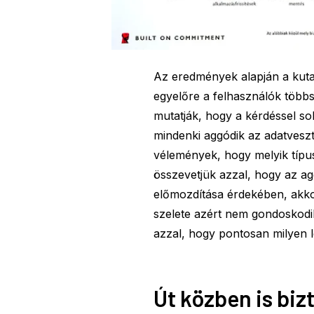
Az eredmények alapján a kutatá
egyelőre a felhasználók többs
mutatják, hogy a kérdéssel so
mindenki aggódik az adatveszt
vélemények, hogy melyik típus
összevetjük azzal, hogy az a
előmozdítása érdekében, akkor
szelete azért nem gondoskodi
azzal, hogy pontosan milyen 
Út közben is bi