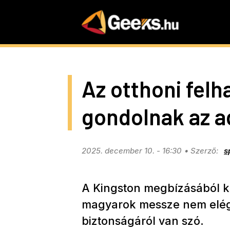
Skip
to
main
content
Az otthoni fel
gondolnak az a
2025. december 10. - 16:30
s
A Kingston megbízásából ké
magyarok messze nem elég t
biztonságáról van szó.