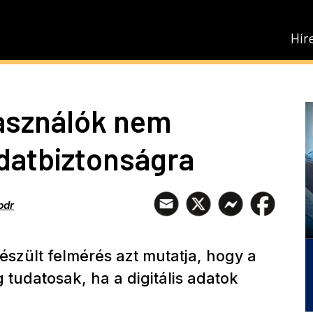
Hír
használók nem
datbiztonságra
pdr
szült felmérés azt mutatja, hogy a
udatosak, ha a digitális adatok