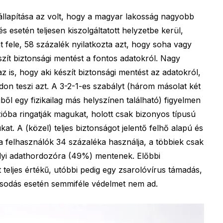
llapítása az volt, hogy a magyar lakosság nagyobb
s esetén teljesen kiszolgáltatott helyzetbe kerül,
t fele, 58 százalék nyilatkozta azt, hogy soha vagy
zít biztonsági mentést a fontos adatokról. Nagy
 is, hogy aki készít biztonsági mentést az adatokról,
on teszi azt. A 3-2-1-es szabályt (három másolat két
l egy fizikailag más helyszínen található) figyelmen
zióba ringatják magukat, holott csak bizonyos típusú
at. A (közel) teljes biztonságot jelentő felhő alapú és
 a felhasználók 34 százaléka használja, a többiek csak
lyi adathordozóra (49%) mentenek. Előbbi
 teljes értékű, utóbbi pedig egy zsarolóvírus támadás,
sodás esetén semmiféle védelmet nem ad.