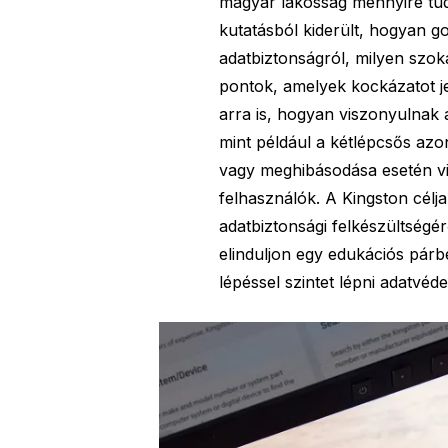
magyar lakosság mennyire tudat
kutatásból kiderült, hogyan 
adatbiztonságról, milyen szo
pontok, amelyek kockázatot jel
arra is, hogyan viszonyulnak
mint például a kétlépcsős azon
vagy meghibásodása esetén vis
felhasználók. A Kingston célj
adatbiztonsági felkészültségé
elinduljon egy edukációs párb
lépéssel szintet lépni adatvéd