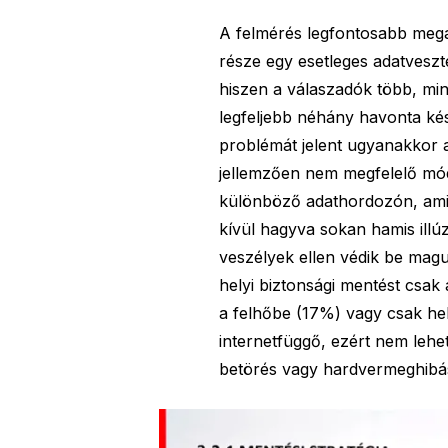
A felmérés legfontosabb megá
része egy esetleges adatveszté
hiszen a válaszadók több, min
legfeljebb néhány havonta kés
problémát jelent ugyanakkor az
jellemzően nem megfelelő mód
különböző adathordozón, amibő
kívül hagyva sokan hamis illú
veszélyek ellen védik be maguk
helyi biztonsági mentést csak
a felhőbe (17%) vagy csak he
internetfüggő, ezért nem lehet
betörés vagy hardvermeghibá