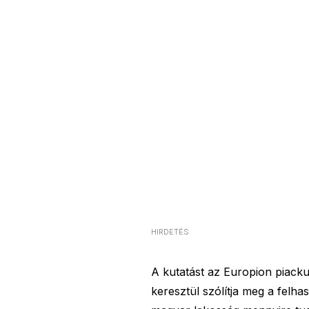
HIRDETÉS
A kutatást az Europion piack
keresztül szólítja meg a felha