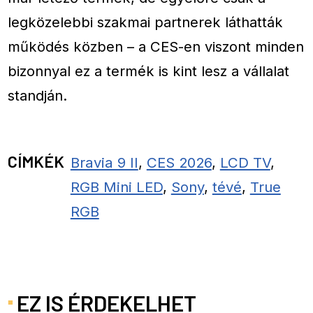
legközelebbi szakmai partnerek láthatták
működés közben – a CES-en viszont minden
bizonnyal ez a termék is kint lesz a vállalat
standján.
CÍMKÉK
Bravia 9 II
,
CES 2026
,
LCD TV
,
RGB Mini LED
,
Sony
,
tévé
,
True
RGB
EZ IS ÉRDEKELHET