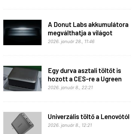
A Donut Labs akkumulátora
megválthatja a világot
2026. január 28., 11:46
Egy durva asztali töltőt is
hozott a CES-re a Ugreen
2026. január 8., 22:21
Univerzális töltő a Lenovótól
2026. január 8., 12:21