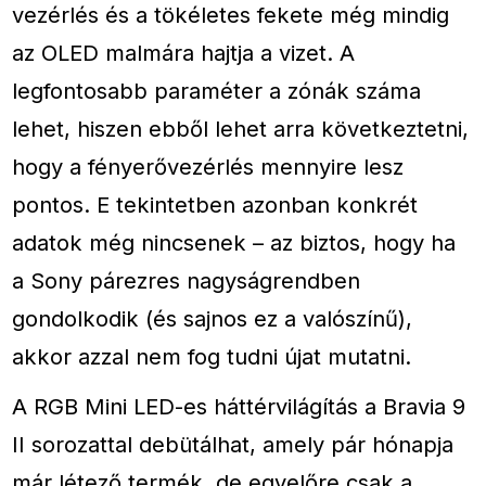
vezérlés és a tökéletes fekete még mindig
az OLED malmára hajtja a vizet. A
legfontosabb paraméter a zónák száma
lehet, hiszen ebből lehet arra következtetni,
hogy a fényerővezérlés mennyire lesz
pontos. E tekintetben azonban konkrét
adatok még nincsenek – az biztos, hogy ha
a Sony párezres nagyságrendben
gondolkodik (és sajnos ez a valószínű),
akkor azzal nem fog tudni újat mutatni.
A RGB Mini LED-es háttérvilágítás a Bravia 9
II sorozattal debütálhat, amely pár hónapja
már létező termék, de egyelőre csak a