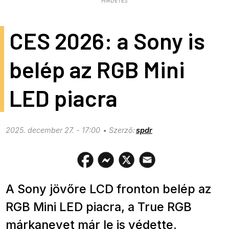
HIRDETÉS
CES 2026: a Sony is
belép az RGB Mini
LED piacra
2025. december 27. - 17:00
spdr
A Sony jövőre LCD fronton belép az
RGB Mini LED piacra, a True RGB
márkanevet már le is védette.