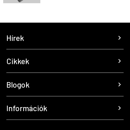
Hírek
chevron_right
Cikkek
chevron_right
Blogok
chevron_right
Információk
chevron_right