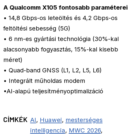
A Qualcomm X105 fontosabb paraméterei
• 14,8 Gbps-os leteöltés és 4,2 Gbps-os
feltöltési sebesség (5G)
• 6 nm-es gyártási technológia (30%-kal
alacsonyabb fogyasztás, 15%-kal kisebb
méret)
• Quad-band GNSS (L1, L2, L5, L6)
• Integrált műholdas modem
•AI-alapú teljesítményoptimalizáció
CÍMKÉK
AI
,
Huawei
,
mesterséges
intelligencia
,
MWC 2026
,