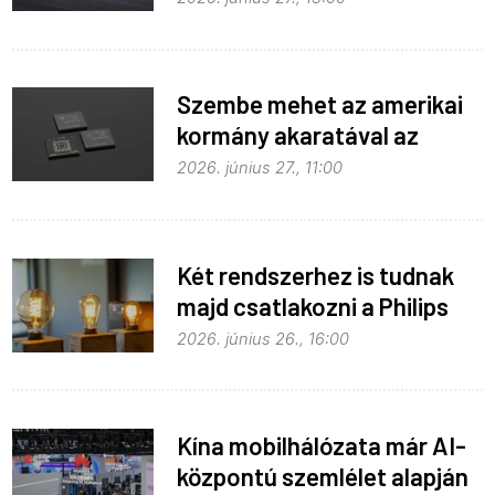
Szembe mehet az amerikai
kormány akaratával az
Apple
2026. június 27., 11:00
Két rendszerhez is tudnak
majd csatlakozni a Philips
Hue égők
2026. június 26., 16:00
Kína mobilhálózata már AI-
központú szemlélet alapján