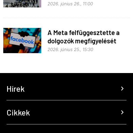
fejlődik
2026. június 26., 11:00
A Meta felfüggesztette a
dolgozók megfigyelését
2026. június 25., 15:30
Hírek
chevron_right
Cikkek
chevron_right