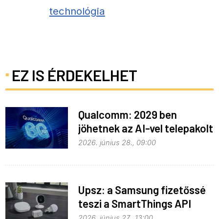
technológia
EZ IS ÉRDEKELHET
Qualcomm: 2029 ben
jöhetnek az AI-vel telepakolt
6G-s telefonok
2026. június 28., 09:00
Upsz: a Samsung fizetőssé
teszi a SmartThings API
hozzáférést
2026. június 27., 13:00