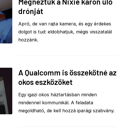
Megnéztük a Nixie karon ülő
drónját
Apró, de van rajta kamera, és egy érdekes
dolgot is tud: eldobhatjuk, mégis visszatalál
hozzánk.
A Qualcomm is összekötné az
okos eszközöket
Egy igazi okos háztartásban minden
mindennel kommunikál. A feladata
megoldható, de kell hozzá iparági szabvány.