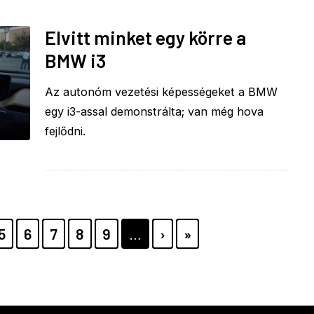
Elvitt minket egy körre a
BMW i3
Az autonóm vezetési képességeket a BMW
egy i3-assal demonstrálta; van még hova
fejlődni.
E
PAGE
5
PAGE
6
PAGE
7
PAGE
8
PAGE
9
…
KÖVETKEZŐ
›
UTOLSÓ
»
OLDAL
OLDAL