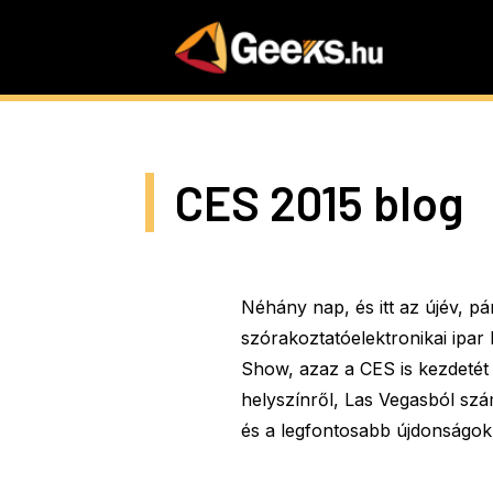
Skip
to
main
content
CES 2015 blog
Néhány nap, és itt az újév, p
szórakoztatóelektronikai ipar 
Show, azaz a CES is kezdetét 
helyszínről, Las Vegasból sz
és a legfontosabb újdonságokr