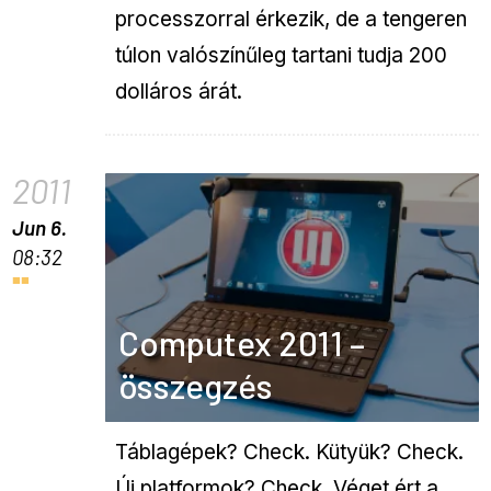
processzorral érkezik, de a tengeren
túlon valószínűleg tartani tudja 200
dolláros árát.
2011
Jun 6.
08:32
Computex 2011 –
összegzés
Táblagépek? Check. Kütyük? Check.
Új platformok? Check. Véget ért a