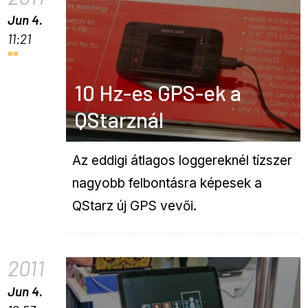
Jun 4.
11:21
10 Hz-es GPS-ek a
QStarznál
Az eddigi átlagos loggereknél tízszer
nagyobb felbontásra képesek a
QStarz új GPS vevői.
2011
Jun 4.