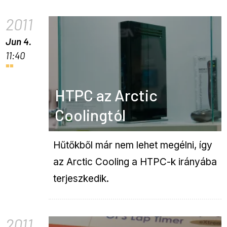
2011
Jun 4.
11:40
HTPC az Arctic
Coolingtól
Hűtőkből már nem lehet megélni, így
az Arctic Cooling a HTPC-k irányába
terjeszkedik.
2011