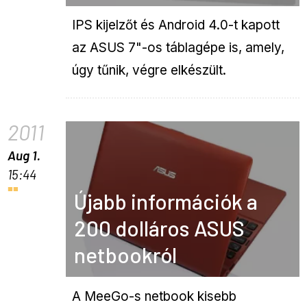
IPS kijelzőt és Android 4.0-t kapott
az ASUS 7"-os táblagépe is, amely,
úgy tűnik, végre elkészült.
2011
Aug 1.
15:44
Újabb információk a
200 dolláros ASUS
netbookról
A MeeGo-s netbook kisebb