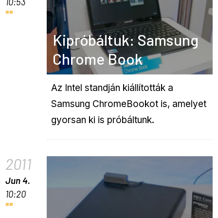
10:53
Kipróbáltuk: Samsung
Chrome Book
Az Intel standján kiállították a
Samsung ChromeBookot is, amelyet
gyorsan ki is próbáltunk.
2011
Jun 4.
10:20