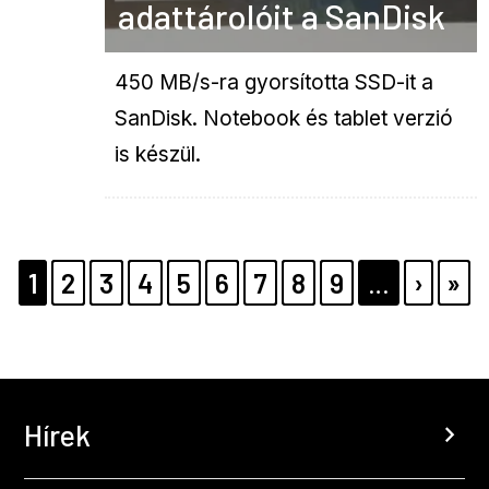
adattárolóit a SanDisk
450 MB/s-ra gyorsította SSD-it a
SanDisk. Notebook és tablet verzió
is készül.
Pagination
PAGE
1
PAGE
2
PAGE
3
PAGE
4
PAGE
5
PAGE
6
PAGE
7
PAGE
8
PAGE
9
…
KÖVE
›
UT
»
OLDA
OL
Hírek
chevron_right