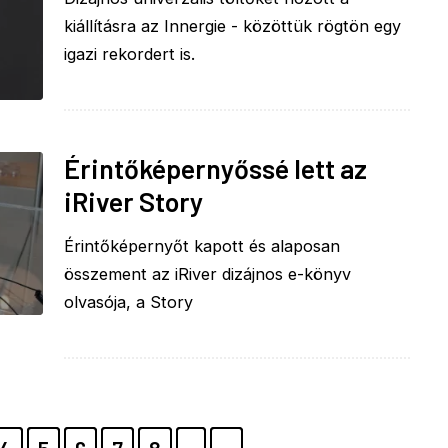
kiállításra az Innergie - közöttük rögtön egy
igazi rekordert is.
Érintőképernyőssé lett az
iRiver Story
Érintőképernyőt kapott és alaposan
összement az iRiver dizájnos e-könyv
olvasója, a Story
E
PAGE
4
PAGE
5
PAGE
6
PAGE
7
PAGE
8
KÖVETKEZŐ
›
UTOLSÓ
»