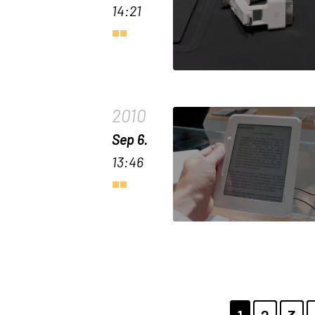
14:21
2010
Sep 6.
13:46
Pagination
PAGE
1
PAGE
2
PAG
3