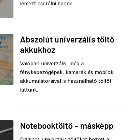
lemezt cserélni benne.
Abszolút univerzális töltő
akkukhoz
Valóban univerzális, még a
fényképezőgépek, kamerák és mobilok
akkumulátoraival is használható töltőt
láttunk.
Notebooktöltő – másképp
Dizájnos univerzális töltőket hozott a