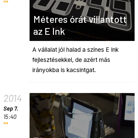
Méteres órát villantott
az E Ink
A vállalat jól halad a színes E Ink
fejlesztésekkel, de azért más
irányokba is kacsintgat.
2014
Sep 7.
15:40