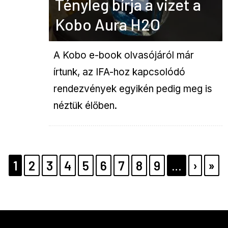
Tényleg bírja a vizet a
Kobo Aura H2O
A Kobo e-book olvasójáról már
írtunk, az IFA-hoz kapcsolódó
rendezvények egyikén pedig meg is
néztük élőben.
Pagination
PAGE
1
PAGE
2
PAGE
3
PAGE
4
PAGE
5
PAGE
6
PAGE
7
PAGE
8
PAGE
9
…
KÖVE
›
UT
»
OLDA
OL