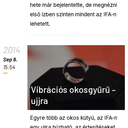
hete már bejelentette, de megnézni
első ízben szinten mindent az IFA-n
lehetett.
2014
Sep 8.
15:54
Vibrációs okosgyűrű –
ujjra
Egyre több az okos kütyü, az IFA-n
egy ujjra húzható, az értesítéseket