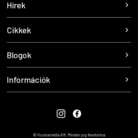
Hírek
chevron_right
Cikkek
chevron_right
Blogok
chevron_right
Információk
chevron_right
© Kockamédia Kft. Minden jog fenntartva