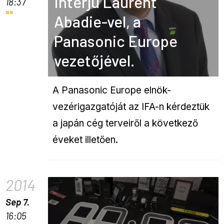
Interjú Laurent
18:37
Abadie-vel, a
Panasonic Europe
vezetőjével.
A Panasonic Europe elnök-
vezérigazgatóját az IFA-n kérdeztük
a japán cég terveiről a következő
éveket illetően.
2014
Sep 7.
16:05