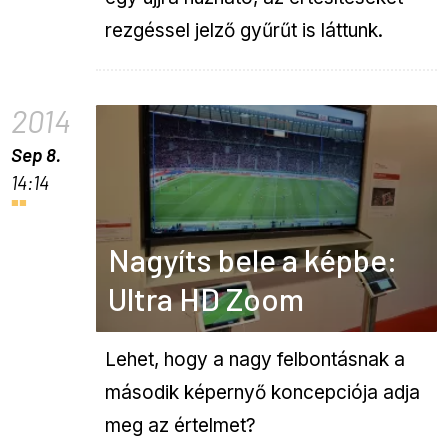
rezgéssel jelző gyűrűt is láttunk.
2014
Sep 8.
14:14
Nagyíts bele a képbe:
Ultra HD Zoom
Lehet, hogy a nagy felbontásnak a
második képernyő koncepciója adja
meg az értelmet?