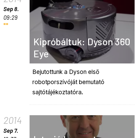
Sep 8.
09:29
Kipróbáltuk: Dyson 360
Eye
Bejutottunk a Dyson első
robotporszívóját bemutató
sajtótájékoztatóra.
2014
Sep 7.