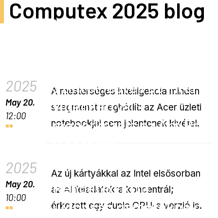
Computex 2025 blog
Még több Copilot+ PC
az Acertől: új Swift
üzleti modellek
2025
Szintet léptek az Intel
A mesterséges intelligencia minden
May 20.
videokártyái:
szegmenst meghódít: az Acer üzleti
12:00
megérkezett az Arc Pro
notebookjai sem jelentenek kivétel.
B sorozat
2025
Az új kártyákkal az Intel elsősorban
May 20.
Rengeteg ROG
az AI feladatokra koncentrál;
10:00
újdonság gamereknek
érkezett egy dupla GPU-s verzió is.