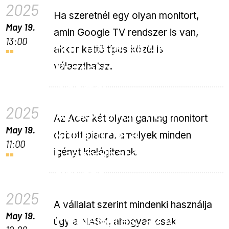
2025
Ha szeretnél egy olyan monitort,
May 19.
amin Google TV rendszer is van,
13:00
500 Hz-es és 4K-s
akkor kettő típus közül is
Predator monitorok az
választhatsz.
Acertől
2025
Az ASUSTOR nem
Az Acer két olyan gaming monitort
May 19.
korlátozza a
dobott piacra, amelyek minden
11:00
használható HDD-k
igényt kielégítenek.
típusát
2025
A vállalat szerint mindenki használja
May 19.
Meglepetés: az AI lesz
úgy a NAS-t, ahogyan csak