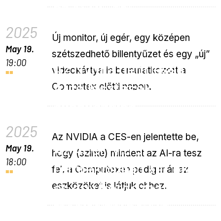
az ASUS-tól
2025
Új monitor, új egér, egy középen
May 19.
szétszedhető billentyűzet és egy „új”
19:00
Az Nvidia nem lassít az
videokártya is bemutatkozott a
AI fejlesztésekkel – épp
Computex előtti napon.
ellenkezőleg
2025
Az NVIDIA a CES-en jelentette be,
Az Acer Nitro
May 19.
hogy (szinte) mindent az AI-ra tesz
18:00
termékcsalád két okos
fel, a Computexen pedig már az
és egy hordozható
eszközöket is látjuk ehhez.
monitorral bővült