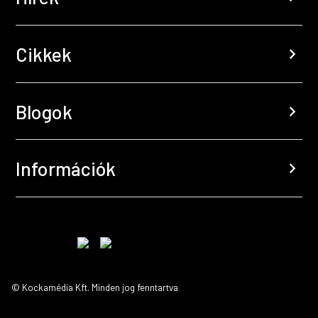
Cikkek
chevron_right
Blogok
chevron_right
Információk
chevron_right
© Kockamédia Kft. Minden jog fenntartva