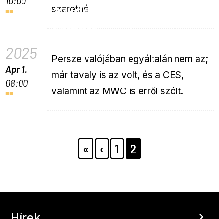
10:00
az idei Computex fő
szeretné.
témája
2025
Persze valójában egyáltalán nem az;
Apr 1.
már tavaly is az volt, és a CES,
08:00
valamint az MWC is erről szólt.
Pagination
ELSŐ
«
ELŐZŐ
‹
PAGE
1
PAGE
2
OLDAL
OLDAL
Hírek
chevron_right