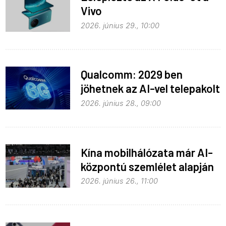
Vivo
2026. június 29., 10:00
Qualcomm: 2029 ben
jöhetnek az AI-vel telepakolt
6G-s telefonok
2026. június 28., 09:00
Kína mobilhálózata már AI-
központú szemlélet alapján
fejlődik
2026. június 26., 11:00