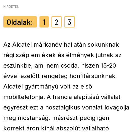
HIRDETÉS
1
2
3
Az Alcatel márkanév hallatán sokunknak
régi szép emlékek és élmények jutnak az
eszünkbe, ami nem csoda, hiszen 15-20
évvel ezelőtt rengeteg honfitársunknak
Alcatel gyártmányú volt az első
mobiltelefonja. A francia alapítású vállalat
egyrészt ezt a nosztalgikus vonalat lovagolja
meg mostanság, másrészt pedig igen
korrekt áron kínál abszolút vállalható