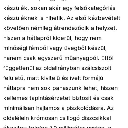
készülék, sokan akár egy felsőkategóriás
készüléknek is hihetik. Az első kézbevételt
követően némileg átrendeződik a helyzet,
hiszen a hátlapról kiderül, hogy nem
minőségi fémből vagy üvegből készül,
hanem csak egyszerű műanyagból. Ettől
függetlenül az oldalirányban szálcsiszolt
felületű, matt kivitelű és ívelt formájú
hátlapra nem sok panaszunk lehet, hiszen
kellemes tapintásérzetet biztosít és csak
minimálisan hajlamos a piszkolódásra. Az
oldalélein krómosan csillogó díszcsíkkal
ékesített telefon 7,9 milliméter vastag, a