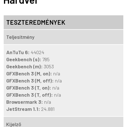
TESZTEREDMÉNYEK
Teljesítmény
AnTuTu 6:
44024
Geekbench (s):
785
Geekbench (m):
3053
GFXBench 3 (M, on):
n/a
GFXBench 3 (M, off):
n/a
GFXBench 3 (T, on):
n/a
GFXBench 3 (T, off):
n/a
Browsermark 3:
n/a
JetStream 1.1:
24.881
Kijelző