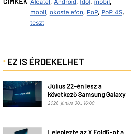
CÍMKÉK
Alcatel
,
Android
,
Idol
,
mobil
,
mobil
,
okostelefon
,
PoP
,
PoP 4S
,
teszt
EZ IS ÉRDEKELHET
Július 22-én lesz a
következő Samsung Galaxy
Unpacked – ez várható
2026. június 30., 16:00
Leleplezte az X Fold6-ot a