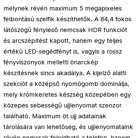
melynek révén maximum 5 megapixeles
felbontású szelfik készíthetők. A 84,4 fokos
látószögű fényleső nemcsak HDR funkciót
és arcszépítést kapott, hanem egy teljes
értékű LED-segédfényt is, vagyis a rossz
fényviszonyok melletti önarckép
készítésnek sincs akadálya. A kijelző alatti
szekciót a középső nyomógomb dominálja,
mely krómkeretes készség közepében egy
közepes sebességű ujjlenyomat szenzor
található. Maximum öt ujj adatainak
tárolására van lehetőség, és ujjlenyomataink
révén nemcsak feloldható a telefon, hanem