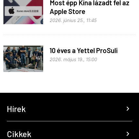
Most épp Kína lázadt fel az
Apple Store
monopolhelyzete ellen
2026. június 25., 11:45
10 éves a Yettel ProSuli
2026. május 19., 15:00
Hírek
chevron_right
Cikkek
chevron_right