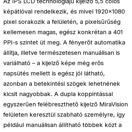
Az IPS LCD technológiájú kijelző 5,5 colos
képátlóval rendelkezik, és mivel 1920×1080
pixel sorakozik a felületén, a pixelsűrűség
kellemesen magas, egész konkrétan a 401
PPI-s szintet üt meg. A fényerőt automatika
állítja, illetve természetesen manuálisan is
variálható – a kijelző képe még erős
napsütés mellett is egész jól látható,
azonban a betekintési szögek lehetnének
kicsit nagyobbak. A dupla koppintással
egyszerűen felébreszthető kijelző MiraVision
felületen keresztül szabható személyre, így
például manuálisan állítható többek közt a