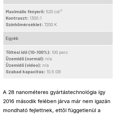
Maximális fényerő:
520 cd/²
Kontraszt:
1300:1
Színhőmérséklet:
7200 K
Egyéb
Töltési idő (10-100%):
100 perc
Üzemidő (normál):
n/a
Üzemidő (video):
n/a
Szabad kapacitás:
10,5 GB
A 28 nanométeres gyártástechnológia így
2016 második felében járva már nem igazán
mondható fejlettnek, ettől függetlenül a