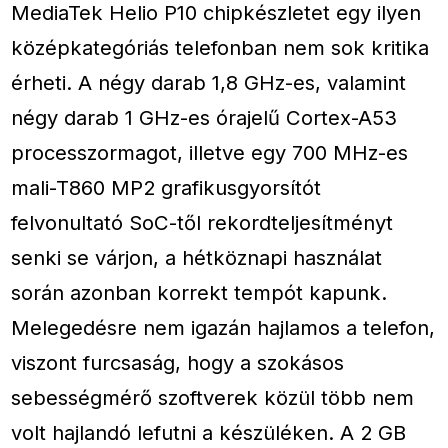
MediaTek Helio P10 chipkészletet egy ilyen
középkategóriás telefonban nem sok kritika
érheti. A négy darab 1,8 GHz-es, valamint
négy darab 1 GHz-es órajelű Cortex-A53
processzormagot, illetve egy 700 MHz-es
mali-T860 MP2 grafikusgyorsítót
felvonultató SoC-től rekordteljesítményt
senki se várjon, a hétköznapi használat
során azonban korrekt tempót kapunk.
Melegedésre nem igazán hajlamos a telefon,
viszont furcsaság, hogy a szokásos
sebességmérő szoftverek közül több nem
volt hajlandó lefutni a készüléken. A 2 GB