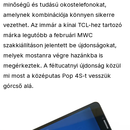
minőségű és tudású okostelefonokat,
amelynek kombinációja könnyen sikerre
vezethet. Az immár a kínai TCL-hez tartozó
márka legutóbb a februári MWC
szakkiállításon jelentett be újdonságokat,
melyek mostanra végre hazánkba is
megérkeztek. A féltucatnyi újdonság közül
mi most a középutas Pop 4S-t vesszük
górcső alá.