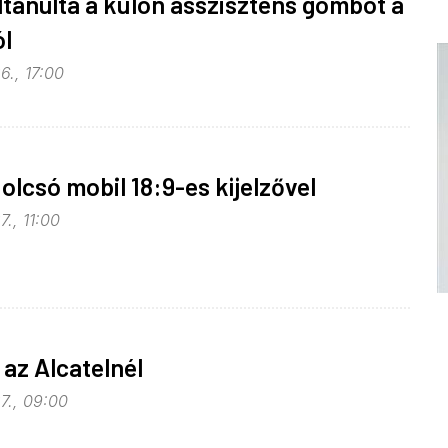
ltanulta a külön asszisztens gombot a
l
6., 17:00
 olcsó mobil 18:9-es kijelzővel
7., 11:00
 az Alcatelnél
7., 09:00