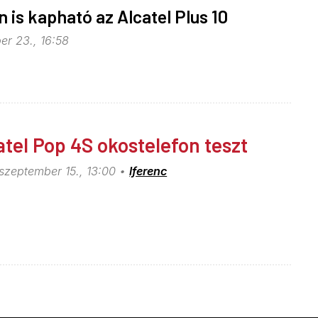
n is kapható az Alcatel Plus 10
er 23., 16:58
atel Pop 4S okostelefon teszt
szeptember 15., 13:00
lferenc