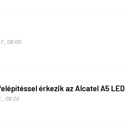
7., 08:00
felépítéssel érkezik az Alcatel A5 LED
., 09:20