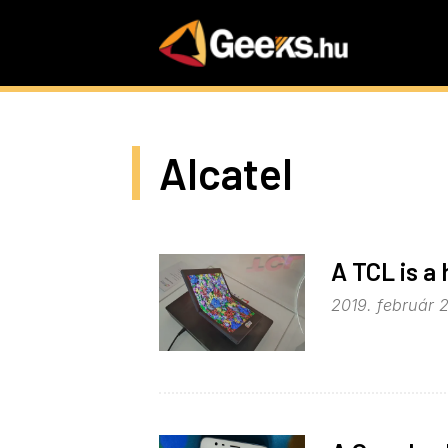
Skip
to
main
content
Alcatel
A TCL is a 
2019. február 2