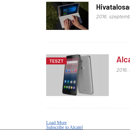
Hivatalosa
2016. szeptemb
Alc
TESZT
2016. 
Load More
Subscribe to Alcatel