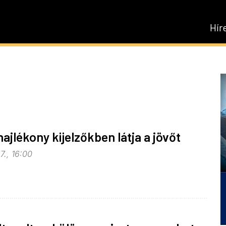
Hír
hajlékony kijelzőkben látja a jövőt
7., 16:00