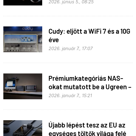
h6.0-t
2026. június 5., 08:25
Cudy: eljött a WiFi 7 és a 10G
éve
2026. január 7., 17:07
Prémiumkategóriás NAS-
okat mutatott be a Ugreen –
AI-val
2026. január 7., 15:21
Újabb lépést tesz az EU az
egységes töltők világa felé