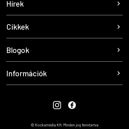
Hírek
chevron_right
Cikkek
chevron_right
Blogok
chevron_right
Információk
chevron_right
© Kockamédia Kft. Minden jog fenntartva