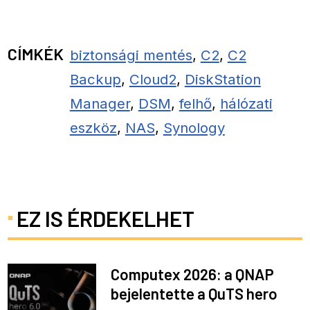
CÍMKÉK
biztonsági mentés
,
C2
,
C2
Backup
,
Cloud2
,
DiskStation
Manager
,
DSM
,
felhő
,
hálózati
eszköz
,
NAS
,
Synology
EZ IS ÉRDEKELHET
Computex 2026: a QNAP
bejelentette a QuTS hero